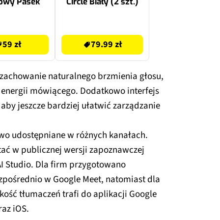
towy Pasek
Circle Biały (2 szt.)
99.99 zł
59 zł
79.99 zł
 zachowanie naturalnego brzmienia głosu,
i energii mówiącego. Dodatkowo interfejs
aby jeszcze bardziej ułatwić zarządzanie
owo udostępniane w różnych kanałach.
ać w publicznej wersji zapoznawczej
AI Studio. Dla firm przygotowano
pośrednio w Google Meet, natomiast dla
ość tłumaczeń trafi do aplikacji Google
raz iOS.