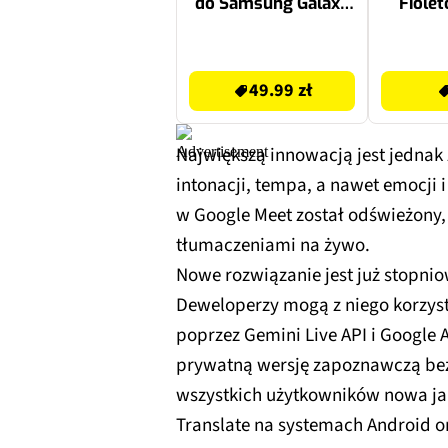
do Samsung Galaxy
Fiole
A57 (2 szt.)
49.99 zł
59 zł
49.99 zł
Największą innowacją jest jednak
intonacji, tempa, a nawet emocji 
w Google Meet został odświeżony, 
tłumaczeniami na żywo.
Nowe rozwiązanie jest już stopni
Deweloperzy mogą z niego korzyst
poprzez Gemini Live API i Google 
prywatną wersję zapoznawczą bez
wszystkich użytkowników nowa jak
Translate na systemach Android o