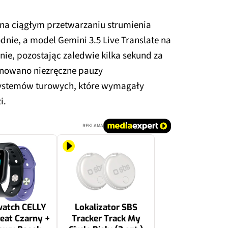
ę na ciągłym przetwarzaniu strumienia
ie, a model Gemini 3.5 Live Translate na
ie, pozostając zaledwie kilka sekund za
inowano niezręczne pauzy
 systemów turowych, które wymagały
i.
REKLAMA
atch CELLY
Lokalizator SBS
eat Czarny +
Tracker Track My