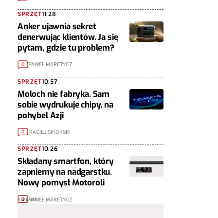
SPRZĘT
11:28
Anker ujawnia sekret
denerwując klientów. Ja się
pytam, gdzie tu problem?
PAWEŁ MARETYCZ
0
SPRZĘT
10:57
Moloch nie fabryka. Sam
sobie wydrukuje chipy, na
pohybel Azji
MACIEJ SIKORSKI
0
SPRZĘT
10:26
Składany smartfon, który
zapniemy na nadgarstku.
Nowy pomysł Motoroli
PAWEŁ MARETYCZ
0