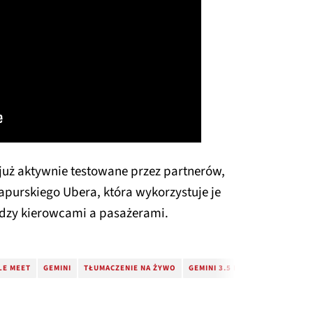
 już aktywnie testowane przez partnerów,
gapurskiego Ubera, która wykorzystuje je
dzy kierowcami a pasażerami.
E MEET
GEMINI
TŁUMACZENIE NA ŻYWO
GEMINI 3.5 LIVE TRANSLATE