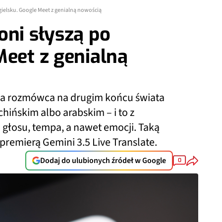
gielsku. Google Meet z genialną nowością
oni słyszą po
Meet z genialną
, a rozmówca na drugim końcu świata
chińskim albo arabskim – i to z
głosu, tempa, a nawet emocji. Taką
remierą Gemini 3.5 Live Translate.
Dodaj do ulubionych źródeł w Google
0