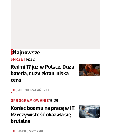
Najnowsze
SPRZĘT
14:32
Redmi 17 już w Polsce. Duża
bateria, duży ekran, niska
cena
MIESZKO ZAGAŃCZYK
0
OPROGRAMOWANIE
13:29
Koniec boomu na pracę w IT.
Rzeczywistość okazała się
brutalna
MACIEJ SIKORSKI
0