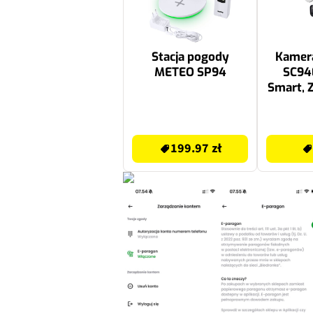
Stacja pogody
Kamera
METEO SP94
SC94
Smart, 
Wewnętr
LAN
199.97 zł
477 zł
ruchom
199.97 zł