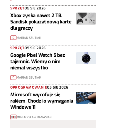
SPRZĘT
05 SIE 2026
Xbox zyska nawet 2 TB.
Sandisk pokazał nową kartę
dla graczy
MARIAN SZUTIAK
0
SPRZĘT
05 SIE 2026
Google Pixel Watch 5 bez
tajemnic. Wiemy o nim
niemal wszystko
MARIAN SZUTIAK
0
OPROGRAMOWANIE
05 SIE 2026
Microsoft wycofuje się
rakiem. Chodzi o wymagania
Windows 11
PRZEMYSŁAW BANASIAK
1