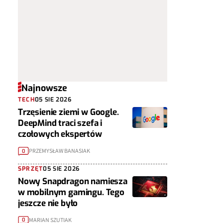
Najnowsze
TECH
05 SIE 2026
Trzęsienie ziemi w Google.
DeepMind traci szefa i
czołowych ekspertów
PRZEMYSŁAW BANASIAK
0
SPRZĘT
05 SIE 2026
Nowy Snapdragon namiesza
w mobilnym gamingu. Tego
jeszcze nie było
MARIAN SZUTIAK
0