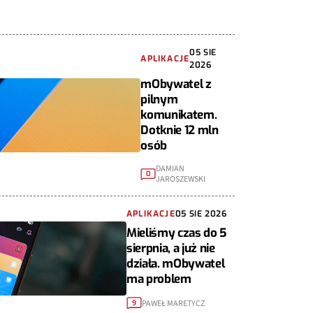
05 SIE
APLIKACJE
2026
mObywatel z
pilnym
komunikatem.
Dotknie 12 mln
osób
DAMIAN
0
JAROSZEWSKI
APLIKACJE
05 SIE 2026
Mieliśmy czas do 5
sierpnia, a już nie
działa. mObywatel
ma problem
PAWEŁ MARETYCZ
9