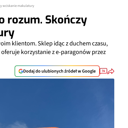
y wciskanie makulatury
po rozum. Skończy
ury
woim klientom. Sklep idąc z duchem czasu,
oferuje korzystanie z e-paragonów przez
Dodaj do ulubionych źródeł w Google
14