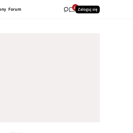
20
ony
Forum
Zaloguj się