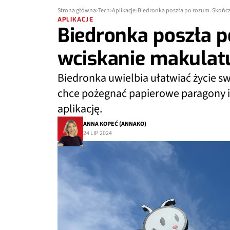
Strona główna
Tech
Aplikacje
Biedronka poszła po rozum. Skończ
APLIKACJE
Biedronka poszła 
wciskanie makulat
Biedronka uwielbia ułatwiać życie s
chce pożegnać papierowe paragony i 
aplikację.
ANNA KOPEĆ (ANNAKO)
24 LIP 2024