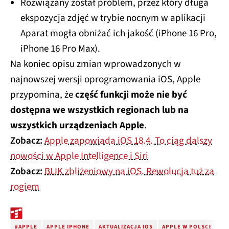
Rozwiązany został problem, przez który długa
ekspozycja zdjęć w trybie nocnym w aplikacji
Aparat mogła obniżać ich jakość (iPhone 16 Pro,
iPhone 16 Pro Max).
Na koniec opisu zmian wprowadzonych w
najnowszej wersji oprogramowania iOS, Apple
przypomina, że
część funkcji może nie być
dostępna we wszystkich regionach lub na
wszystkich urządzeniach Apple
.
Zobacz:
Apple zapowiada iOS 18.4. To ciąg dalszy
nowości w Apple Intelligence i Siri
Zobacz:
BLIK zbliżeniowy na iOS. Rewolucja tuż za
rogiem
#APPLE
APPLE IPHONE
AKTUALIZACJA IOS
APPLE W POLSCE
IO