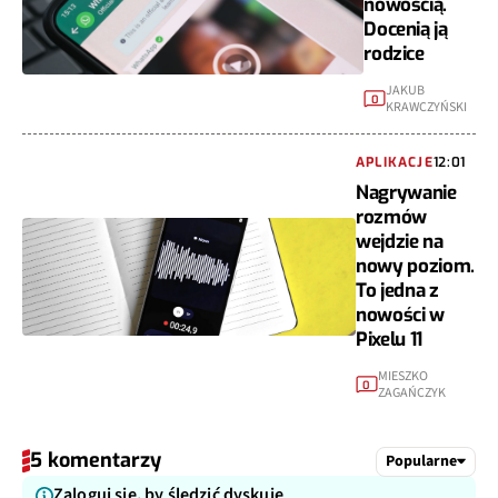
nowością.
Docenią ją
rodzice
JAKUB
0
KRAWCZYŃSKI
APLIKACJE
12:01
Nagrywanie
rozmów
wejdzie na
nowy poziom.
To jedna z
nowości w
Pixelu 11
MIESZKO
0
ZAGAŃCZYK
5 komentarzy
Popularne
Zaloguj się, by śledzić dyskuję