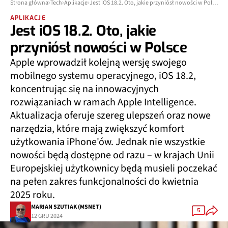
Strona główna
Tech
Aplikacje
Jest iOS 18.2. Oto, jakie przyniósł nowości w Polsce
APLIKACJE
Jest iOS 18.2. Oto, jakie
przyniósł nowości w Polsce
Apple wprowadził kolejną wersję swojego
mobilnego systemu operacyjnego, iOS 18.2,
koncentrując się na innowacyjnych
rozwiązaniach w ramach Apple Intelligence.
Aktualizacja oferuje szereg ulepszeń oraz nowe
narzędzia, które mają zwiększyć komfort
użytkowania iPhone'ów. Jednak nie wszystkie
nowości będą dostępne od razu – w krajach Unii
Europejskiej użytkownicy będą musieli poczekać
na pełen zakres funkcjonalności do kwietnia
2025 roku.
MARIAN SZUTIAK (MSNET)
5
12 GRU 2024