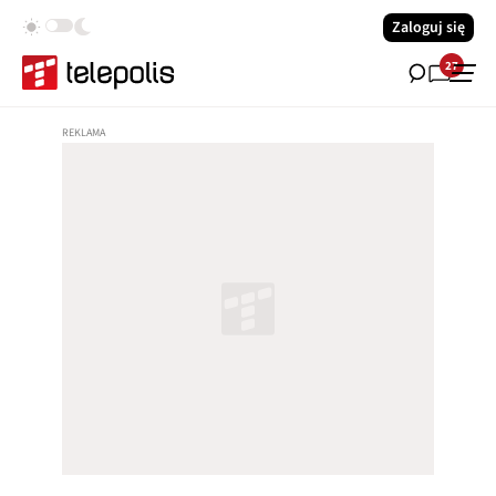
Zaloguj się
27