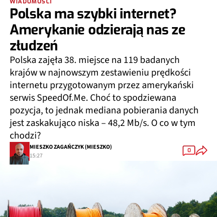
WIADOMOŚCI
Polska ma szybki internet?
Amerykanie odzierają nas ze
złudzeń
Polska zajęła 38. miejsce na 119 badanych
krajów w najnowszym zestawieniu prędkości
internetu przygotowanym przez amerykański
serwis SpeedOf.Me. Choć to spodziewana
pozycja, to jednak mediana pobierania danych
jest zaskakująco niska – 48,2 Mb/s. O co w tym
chodzi?
MIESZKO ZAGAŃCZYK (MIESZKO)
0
15:27