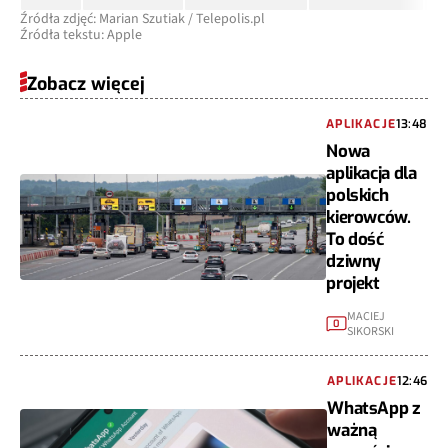
Źródła zdjęć: Marian Szutiak / Telepolis.pl
Źródła tekstu: Apple
Zobacz więcej
APLIKACJE
13:48
Nowa
aplikacja dla
polskich
kierowców.
To dość
dziwny
projekt
MACIEJ
0
SIKORSKI
APLIKACJE
12:46
WhatsApp z
ważną