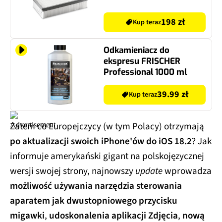
198 zł
Kup teraz
Odkamieniacz do
ekspresu FRISCHER
Professional 1000 ml
39.99 zł
Kup teraz
Zatem co Europejczycy (w tym Polacy) otrzymają
po aktualizacji swoich iPhone'ów do iOS 18.2
? Jak
informuje amerykański gigant na polskojęzycznej
wersji swojej strony, najnowszy
update
wprowadza
możliwość używania narzędzia sterowania
aparatem jak dwustopniowego przycisku
migawki
,
udoskonalenia aplikacji Zdjęcia
,
nową