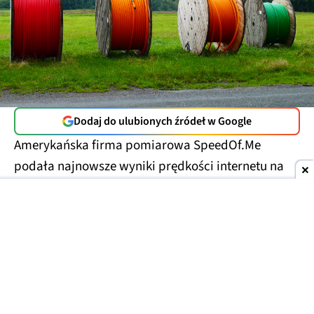
Dodaj do ulubionych źródeł w Google
Amerykańska firma pomiarowa SpeedOf.Me
podała najnowsze wyniki prędkości internetu na
świecie w pierwszym półroczu 2026 roku. Polska
zajęła w nim średnie, ale spodziewane
38. miejsce
,
jednak uzyskane w testach prędkości są
zaskakująco niskie w porównaniu do np.
Speedtest.net.