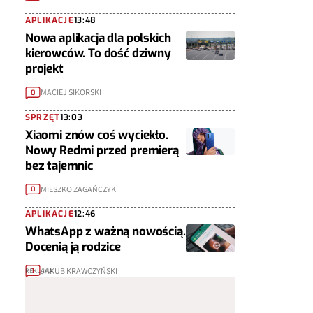
APLIKACJE
13:48
Nowa aplikacja dla polskich
kierowców. To dość dziwny
projekt
MACIEJ SIKORSKI
0
SPRZĘT
13:03
Xiaomi znów coś wyciekło.
Nowy Redmi przed premierą
bez tajemnic
MIESZKO ZAGAŃCZYK
0
APLIKACJE
12:46
WhatsApp z ważną nowością.
Docenią ją rodzice
JAKUB KRAWCZYŃSKI
1