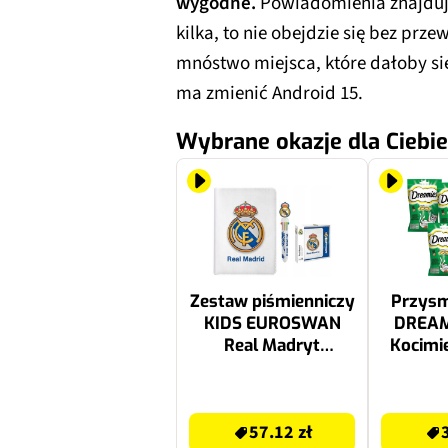
wygodne.
Powiadomienia znajdują s
kilka, to nie obejdzie się bez prz
mnóstwo miejsca, które dałoby się
ma zmienić Android 15.
Wybrane okazje dla Ciebie
Zestaw piśmienniczy
Przysm
KIDS EUROSWAN
DREAM
Real Madryt
Kocimię
RM00021
57.12 zł
37.14 zł
57.12 zł