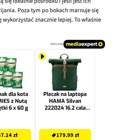
ię idealnie pośrodku i jeśli jest ich
ewijania. Poza tym po bokach marnuje się
 wykorzystać znacznie lepiej. To właśnie
REKLAMA
ak dla kota
Plecak na laptopa
IES z Nutą
HAMA Silvan
tki 6 x 60 g
222024 16.2 cala
Zielony
179.99 zł
37.14 zł
179.99 zł