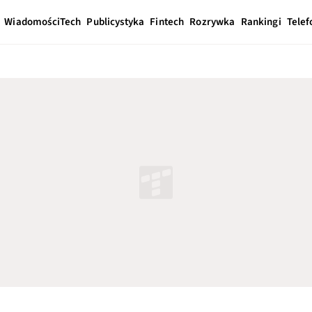
Wiadomości
Tech
Publicystyka
Fintech
Rozrywka
Rankingi
Telef