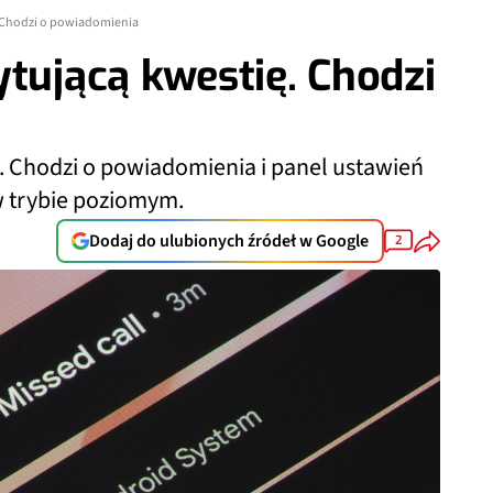
. Chodzi o powiadomienia
ytującą kwestię. Chodzi
ę. Chodzi o powiadomienia i panel ustawień
w trybie poziomym.
Dodaj do ulubionych źródeł w Google
2