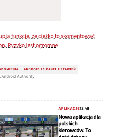
upią funkcję, że ciężko to skomentować
fon. Ryzyko jest ogromne
ADOMIENIA
ANDROID 15 PANEL USTAWIEŃ
, Android Authority
APLIKACJE
13:48
Nowa aplikacja dla
polskich
kierowców. To