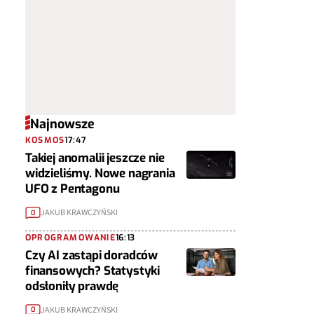
Najnowsze
KOSMOS
17:47
Takiej anomalii jeszcze nie
widzieliśmy. Nowe nagrania
UFO z Pentagonu
JAKUB KRAWCZYŃSKI
0
OPROGRAMOWANIE
16:13
Czy AI zastąpi doradców
finansowych? Statystyki
odsłoniły prawdę
JAKUB KRAWCZYŃSKI
0