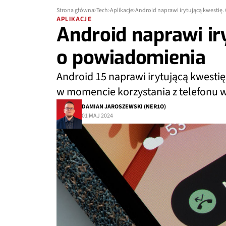
Strona główna
Tech
Aplikacje
Android naprawi irytującą kwestię
APLIKACJE
Android naprawi ir
o powiadomienia
Android 15 naprawi irytującą kwesti
w momencie korzystania z telefonu 
DAMIAN JAROSZEWSKI (NER1O)
01 MAJ 2024