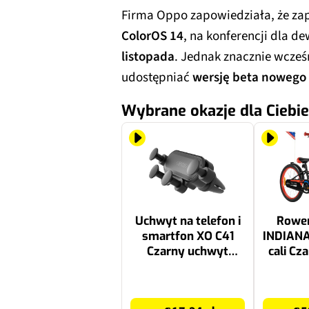
Firma Oppo zapowiedziała, że zap
ColorOS 14
, na konferencji dla d
listopada
. Jednak znacznie wcześn
udostępniać
wersję beta nowego
Wybrane okazje dla Ciebie
Uchwyt na telefon i
Rower
smartfon XO C41
INDIANA
Czarny uchwyt
cali Cz
samochodowy na
120-135 
kratkę nawiewu
29.99 zł
629.99 zł