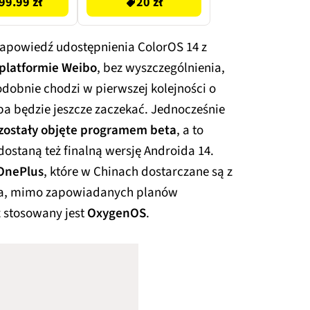
99.99 zł
20 zł
 Zapowiedź udostępnienia ColorOS 14 z
 platformie Weibo
, bez wyszczególnienia,
dobnie chodzi w pierwszej kolejności o
eba będzie jeszcze zaczekać. Jednocześnie
 zostały objęte programem beta
, a to
dostaną też finalną wersję Androida 14.
OnePlus
, które w Chinach dostarczane są z
ata, mimo zapowiadanych planów
ż stosowany jest
OxygenOS
.