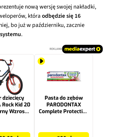
rezentuje nową wersję swojej nakładki,
eweloperów, która
odbędzie się 16
iej, bo już w październiku, zacznie
 systemu
.
REKLAMA
 dziecięcy
Pasta do zębów
 Rock Kid 20
PARODONTAX
arny Wzrost:
Complete Protection
cm Wiek: 6-8
Herbal 75 ml
lat
20 zł