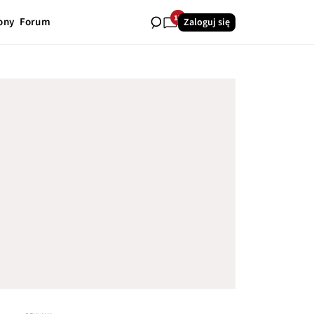
17
ony
Forum
Zaloguj się