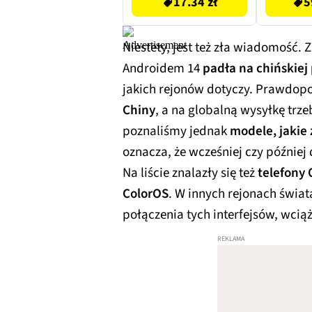
17.34 zł
5
Niestety, jest też zła wiadomość.
Androidem 14
padła na chińskiej
jakich rejonów dotyczy. Prawdopo
Chiny
, a na globalną wysyłkę trz
poznaliśmy jednak
modele, jakie
oznacza, że wcześniej czy później 
Na liście znalazły się też
telefony 
ColorOS
. W innych rejonach świ
połączenia tych interfejsów, wcią