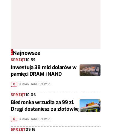
Najnowsze
SPRZĘT
10:59
Inwestują 38 mld dolarów w
pamięci DRAM i NAND
DAMIAN JAROSZEWSKI
0
SPRZĘT
10:06
Biedronka wrzuciła za 99 zł.
Drugi dostaniesz za złotówkę
DAMIAN JAROSZEWSKI
0
SPRZĘT
09:16