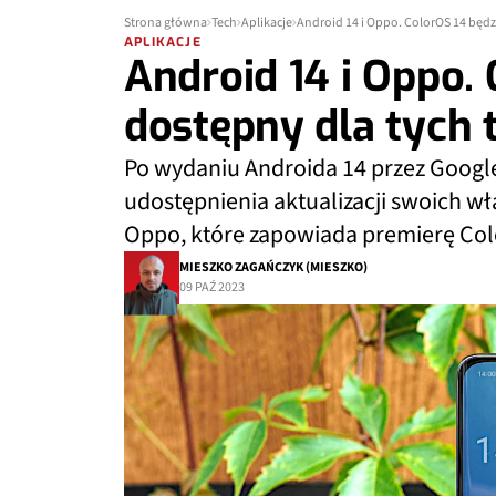
Strona główna
Tech
Aplikacje
Android 14 i Oppo. ColorOS 14 będz
APLIKACJE
Android 14 i Oppo. 
dostępny dla tych 
Po wydaniu Androida 14 przez Google
udostępnienia aktualizacji swoich wł
Oppo, które zapowiada premierę Col
MIESZKO ZAGAŃCZYK (MIESZKO)
09 PAŹ 2023