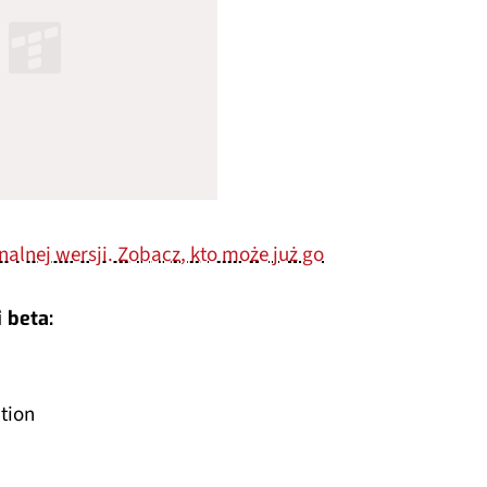
nalnej wersji. Zobacz, kto może już go
 beta:
tion