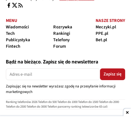
MENU
NASZE STRONY
Wiadomości
Rozrywka
Meczyki.pl
Tech
Rankingi
PPE.pl
Publicystyka
Telefony
Bet.pl
Fintech
Forum
Bądź na bieżąco. Zapisz się do newslettera
Zapisz się
Zapisując się na newsletter wyrażasz zgodę na przesyłanie informacji
marketingowych
Ranking telefonów 2026
Telefon do 500
Telefon do 1000
Telefon do 1500
Telefon do 2000
Telefon do 2500
Telefon do 3000
Telefon pancerny
ranking telewizorów 65 cali
O nas
Reklama
Regulamin
Polityka prywatności
Kontakt
Ustawienia prywatności