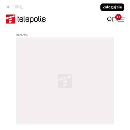
Zaloguj się
11