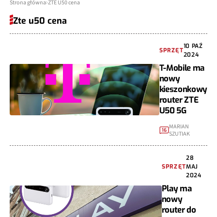
Strona główna
ZTE U50 cena
Zte u50 cena
10 PAŹ
SPRZĘT
2024
T-Mobile ma
nowy
kieszonkowy
router ZTE
U50 5G
MARIAN
16
SZUTIAK
28
SPRZĘT
MAJ
2024
Play ma
nowy
router do