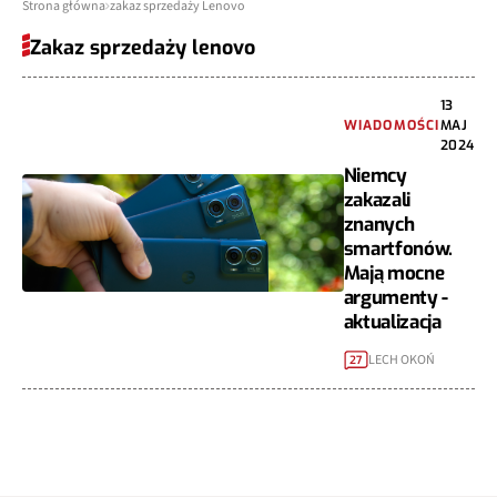
Strona główna
zakaz sprzedaży Lenovo
Zakaz sprzedaży lenovo
13
WIADOMOŚCI
MAJ
2024
Niemcy
zakazali
znanych
smartfonów.
Mają mocne
argumenty -
aktualizacja
LECH OKOŃ
27