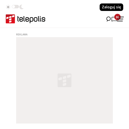
Zaloguj się
30