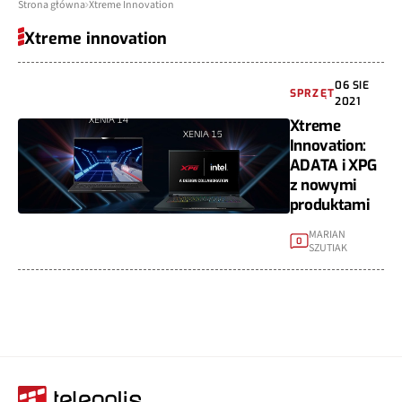
Strona główna
Xtreme Innovation
Xtreme innovation
06 SIE
SPRZĘT
2021
Xtreme
Innovation:
ADATA i XPG
z nowymi
produktami
MARIAN
0
SZUTIAK