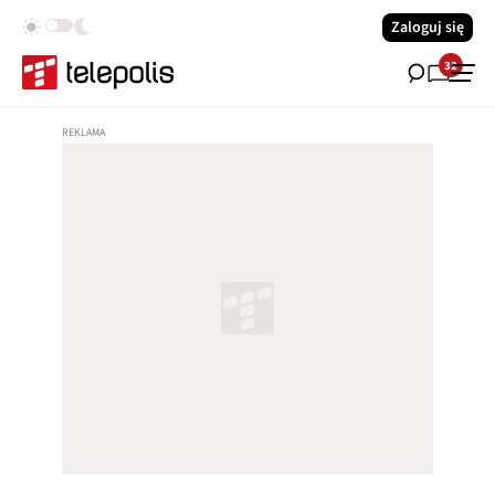
Zaloguj się
32