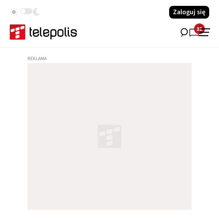
Zaloguj się
32