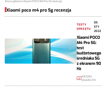
Strona główna
Xiaomi POCO M4 Pro 5G recenzja
Xiaomi poco m4 pro 5g recenzja
05
TESTY
STY
SPRZĘTU
2022
Xiaomi POCO
M4 Pro 5G:
test
budżetowego
średniaka 5G
z ekranem 90
Hz
MIESZKO
2
ZAGAŃCZYK