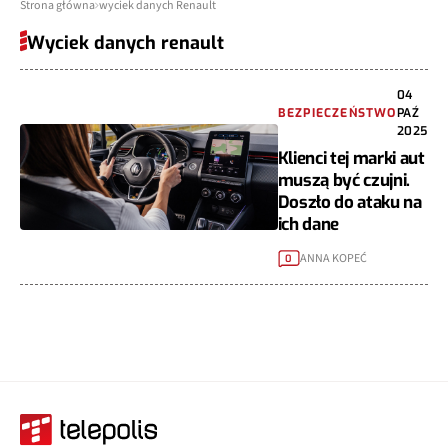
Strona główna
wyciek danych Renault
Wyciek danych renault
04
BEZPIECZEŃSTWO
PAŹ
2025
Klienci tej marki aut
muszą być czujni.
Doszło do ataku na
ich dane
ANNA KOPEĆ
0