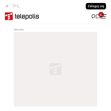
Zaloguj się
11