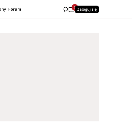
7
ony
Forum
Zaloguj się