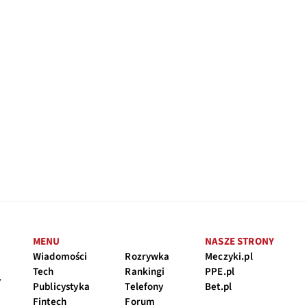
MENU
NASZE STRONY
Wiadomości
Rozrywka
Meczyki.pl
Tech
Rankingi
PPE.pl
y
Publicystyka
Telefony
Bet.pl
Fintech
Forum