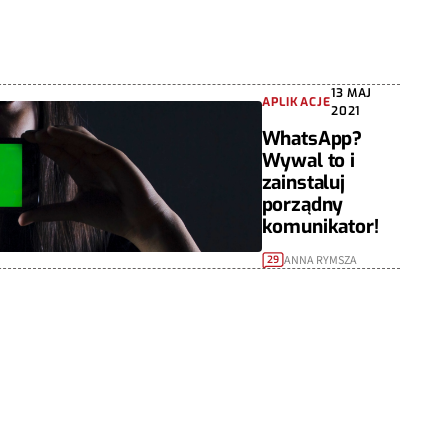
13 MAJ
APLIKACJE
2021
WhatsApp?
Wywal to i
zainstaluj
porządny
komunikator!
ANNA RYMSZA
29