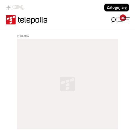
Zaloguj się
30