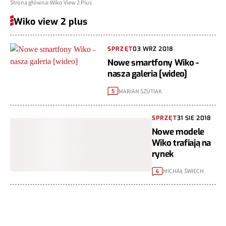
Strona główna
Wiko View 2 Plus
Wiko view 2 plus
SPRZĘT
03 WRZ 2018
Nowe smartfony Wiko -
nasza galeria [wideo]
MARIAN SZUTIAK
5
SPRZĘT
31 SIE 2018
Nowe modele
Wiko trafiają na
rynek
MICHAŁ ŚWIECH
6