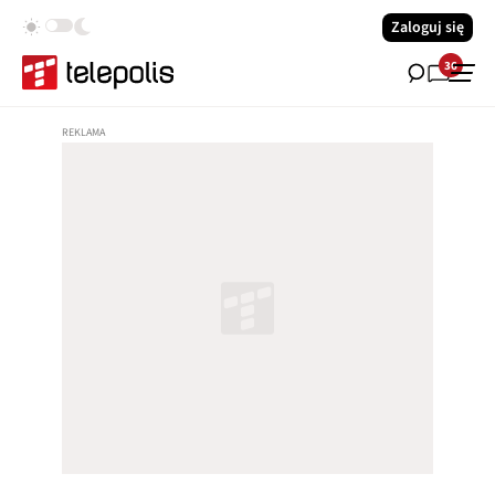
Zaloguj się
36