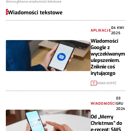
Strona główna
wiadomości tekstowe
Wiadomości tekstowe
04 KWI
APLIKACJE
2025
Wiadomości
Google z
wyczekiwanym
ulepszeniem.
Zniknie coś
irytującego
ANNA KOPEĆ
7
03
WIADOMOŚCI
GRU
2024
Od „Merry
Christmas” do
e-recept: SMS