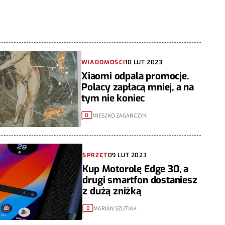
WIADOMOŚCI
10 LUT 2023
Xiaomi odpala promocje.
Polacy zapłacą mniej, a na
tym nie koniec
MIESZKO ZAGAŃCZYK
0
SPRZĘT
09 LUT 2023
Kup Motorolę Edge 30, a
drugi smartfon dostaniesz
z dużą zniżką
MARIAN SZUTIAK
0