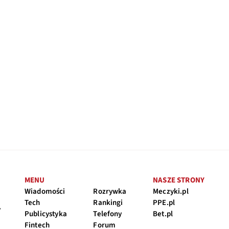
MENU
NASZE STRONY
Wiadomości
Rozrywka
Meczyki.pl
Tech
Rankingi
PPE.pl
y
Publicystyka
Telefony
Bet.pl
Fintech
Forum