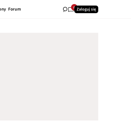
8
ony
Forum
Zaloguj się