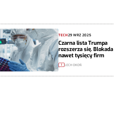
TECH
29 WRZ 2025
Czarna lista Trumpa
rozszerza się. Blokada
nawet tysięcy firm
LECH OKOŃ
1