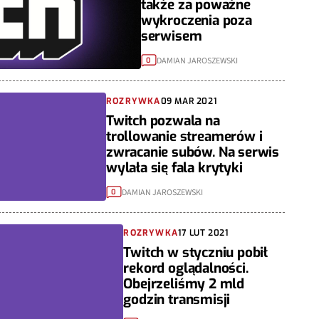
także za poważne
wykroczenia poza
serwisem
DAMIAN JAROSZEWSKI
0
ROZRYWKA
09 MAR 2021
Twitch pozwala na
trollowanie streamerów i
zwracanie subów. Na serwis
wylała się fala krytyki
DAMIAN JAROSZEWSKI
0
ROZRYWKA
17 LUT 2021
Twitch w styczniu pobił
rekord oglądalności.
Obejrzeliśmy 2 mld
godzin transmisji