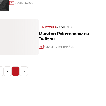
MICHAŁ ŚWIECH
0
ROZRYWKA
23 SIE 2018
Maraton Pokemonów na
Twitchu
ARKADIUSZ DZIERMAŃSKI
9
1
2
3
→