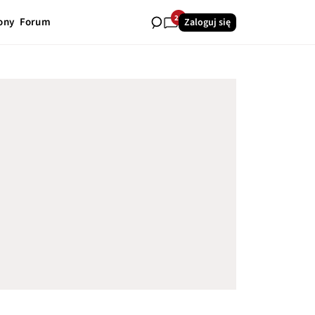
28
ony
Forum
Zaloguj się