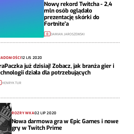
Nowy rekord Twitcha - 2,4
mln osób oglądało
prezentację skórki do
Fortnite'a
DAMIAN JAROSZEWSKI
0
IADOMOŚCI
12 LIS 2020
raPaczka już dzisiaj! Zobacz, jak branża gier i
echnologii działa dla potrzebujących
HENRYK TUR
ROZRYWKA
02 LIP 2020
Nowa darmowa gra w Epic Games i nowe
gry w Twitch Prime