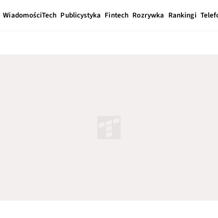
Wiadomości
Tech
Publicystyka
Fintech
Rozrywka
Rankingi
Telef