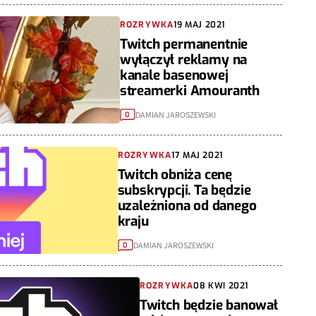
ROZRYWKA
19 MAJ 2021
Twitch permanentnie
wyłączył reklamy na
kanale basenowej
streamerki Amouranth
DAMIAN JAROSZEWSKI
0
ROZRYWKA
17 MAJ 2021
Twitch obniża cenę
subskrypcji. Ta będzie
uzależniona od danego
kraju
DAMIAN JAROSZEWSKI
0
ROZRYWKA
08 KWI 2021
Twitch będzie banował