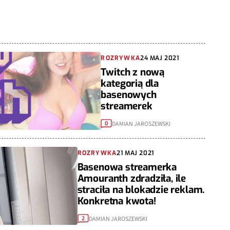
ROZRYWKA
24 MAJ 2021
Twitch z nową
kategorią dla
basenowych
streamerek
DAMIAN JAROSZEWSKI
0
ROZRYWKA
21 MAJ 2021
Basenowa streamerka
Amouranth zdradziła, ile
straciła na blokadzie reklam.
Konkretna kwota!
DAMIAN JAROSZEWSKI
2