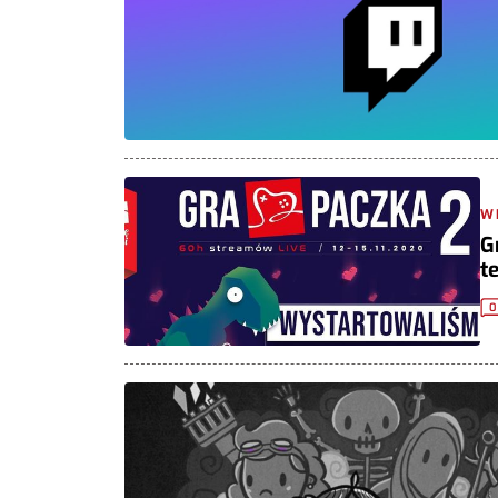
W
G
t
0