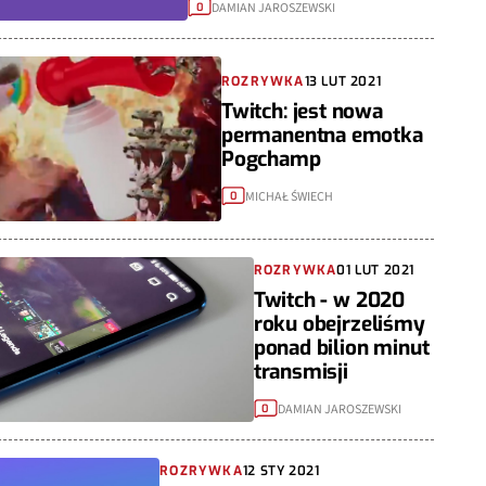
DAMIAN JAROSZEWSKI
0
ROZRYWKA
13 LUT 2021
Twitch: jest nowa
permanentna emotka
Pogchamp
MICHAŁ ŚWIECH
0
ROZRYWKA
01 LUT 2021
Twitch - w 2020
roku obejrzeliśmy
ponad bilion minut
transmisji
DAMIAN JAROSZEWSKI
0
ROZRYWKA
12 STY 2021