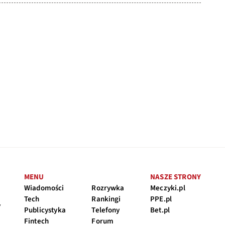
MENU
NASZE STRONY
Wiadomości
Rozrywka
Meczyki.pl
Tech
Rankingi
PPE.pl
y
Publicystyka
Telefony
Bet.pl
Fintech
Forum