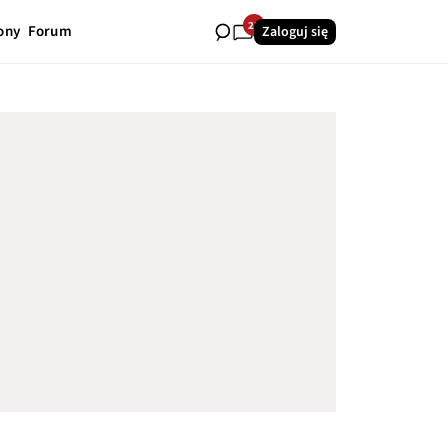
25
ony
Forum
Zaloguj się