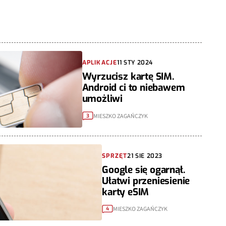
APLIKACJE
11 STY 2024
Wyrzucisz kartę SIM.
Android ci to niebawem
umożliwi
MIESZKO ZAGAŃCZYK
3
SPRZĘT
21 SIE 2023
Google się ogarnął.
Ułatwi przeniesienie
karty eSIM
MIESZKO ZAGAŃCZYK
4