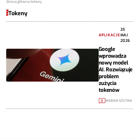
Strona główna
tokeny
Tokeny
25
APLIKACJE
MAJ
2026
Google
wprowadza
nowy model
AI. Rozwiązuje
problem
zużycia
tokenów
MARIAN SZUTIAK
0