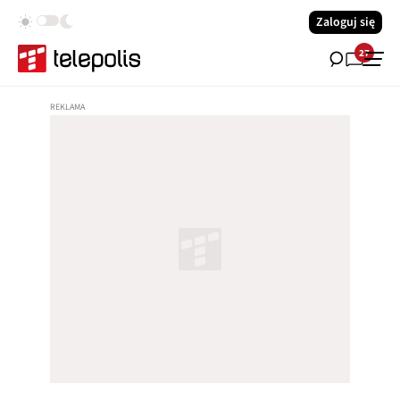
Zaloguj się
27