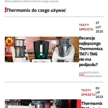
Strona główna
thermomix do czego używać
Thermomix do czego używać
27
TESTY
LUT
SPRZĘTU
2025
Recenzja
najlepszego
Thermomixa.
TM7 i TM6
nie ma
podjazdu?
BARTŁOMIEJ
15
GRZANKOWSKI
02
TESTY
LIP
SPRZĘTU
2023
Thermomix