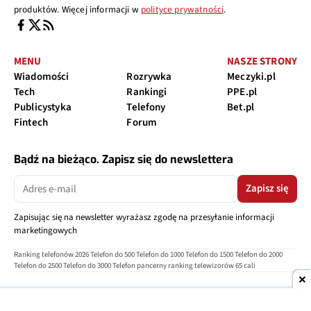
produktów. Więcej informacji w
polityce prywatności
.
MENU
NASZE STRONY
Wiadomości
Rozrywka
Meczyki.pl
Tech
Rankingi
PPE.pl
Publicystyka
Telefony
Bet.pl
Fintech
Forum
Bądź na bieżąco. Zapisz się do newslettera
Zapisz się
Zapisując się na newsletter wyrażasz zgodę na przesyłanie informacji
marketingowych
Ranking telefonów 2026
Telefon do 500
Telefon do 1000
Telefon do 1500
Telefon do 2000
Telefon do 2500
Telefon do 3000
Telefon pancerny
ranking telewizorów 65 cali
O nas
Reklama
Regulamin
Polityka prywatności
Kontakt