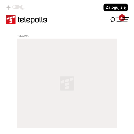
Zaloguj się
31