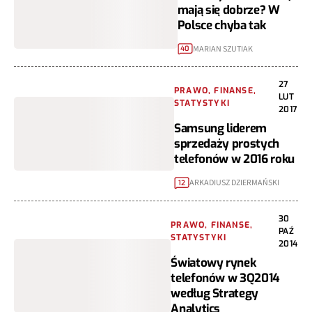
mają się dobrze? W
Polsce chyba tak
MARIAN SZUTIAK
40
27
PRAWO, FINANSE,
LUT
STATYSTYKI
2017
Samsung liderem
sprzedaży prostych
telefonów w 2016 roku
ARKADIUSZ DZIERMAŃSKI
12
30
PRAWO, FINANSE,
PAŹ
STATYSTYKI
2014
Światowy rynek
telefonów w 3Q2014
według Strategy
Analytics