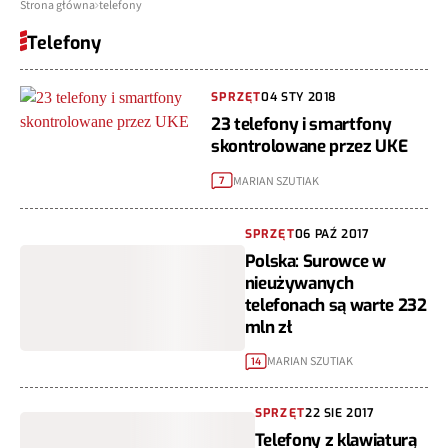
Strona główna
telefony
Telefony
SPRZĘT
04 STY 2018
23 telefony i smartfony
skontrolowane przez UKE
MARIAN SZUTIAK
7
SPRZĘT
06 PAŹ 2017
Polska: Surowce w
nieużywanych
telefonach są warte 232
mln zł
MARIAN SZUTIAK
14
SPRZĘT
22 SIE 2017
Telefony z klawiaturą