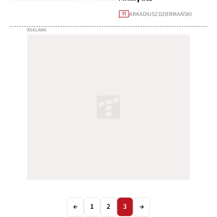
ARKADIUSZ DZIERMAŃSKI
11
←
1
2
3
→