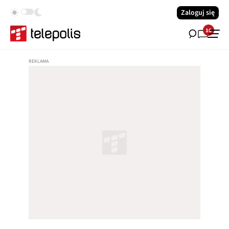
Zaloguj się
16