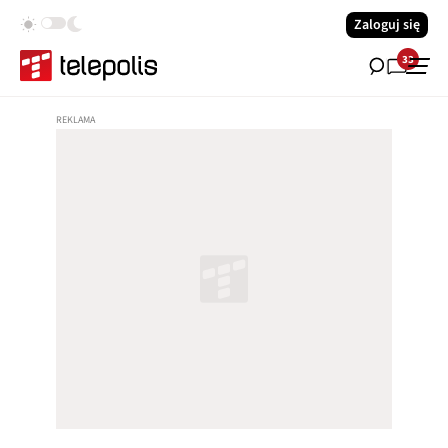
Zaloguj się
33