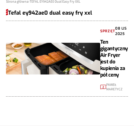
Strona główna
TEFAL EY942AE0 Dual Easy Fry XXL
Tefal ey942ae0 dual easy fry xxl
08 LIS
SPRZĘT
2025
Ten
gigantyczny
Air Fryer
jest do
kupienia za
pół ceny
PAWEŁ
2
MARETYCZ