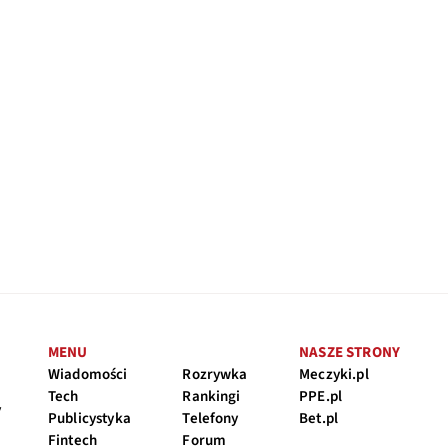
MENU
NASZE STRONY
Wiadomości
Rozrywka
Meczyki.pl
Tech
Rankingi
PPE.pl
y
Publicystyka
Telefony
Bet.pl
Fintech
Forum