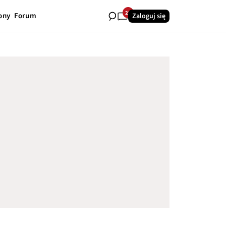
23
ony
Forum
Zaloguj się