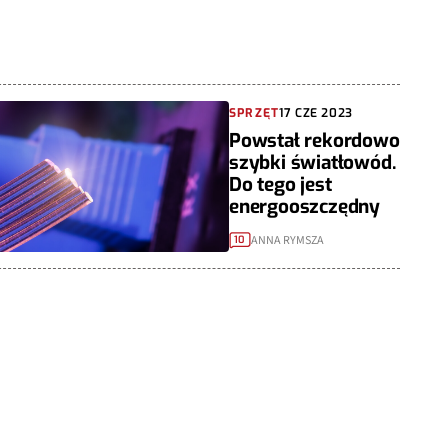
SPRZĘT
17 CZE 2023
Powstał rekordowo
szybki światłowód.
Do tego jest
energooszczędny
ANNA RYMSZA
10