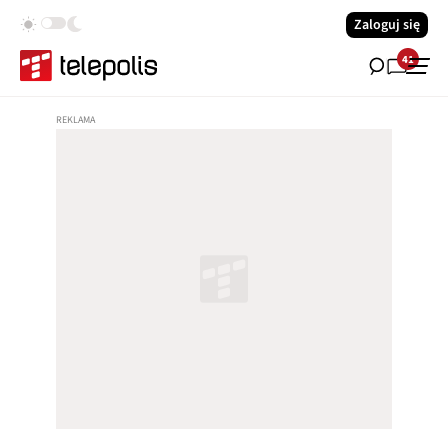
Zaloguj się
41