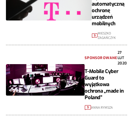
automatyczną
ochronę
urządzeń
mobilnych
MIESZKO
9
ZAGAŃCZYK
27
SPONSOROWANE
LUT
2020
T-Mobile Cyber
Guard to
wyjątkowa
ochrona „made in
Poland”
ANNA RYMSZA
9