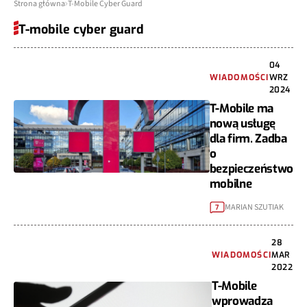
Strona główna
T-Mobile Cyber Guard
T-mobile cyber guard
04
WIADOMOŚCI
WRZ
2024
T-Mobile ma
nową usługę
dla firm. Zadba
o
bezpieczeństwo
mobilne
MARIAN SZUTIAK
7
28
WIADOMOŚCI
MAR
2022
T-Mobile
wprowadza