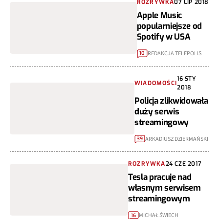
ROZRYWKA
07 LIP 2018
Apple Music
popularniejsze od
Spotify w USA
REDAKCJA TELEPOLIS
10
16 STY
WIADOMOŚCI
2018
Policja zlikwidowała
duży serwis
streamingowy
ARKADIUSZ DZIERMAŃSKI
39
ROZRYWKA
24 CZE 2017
Tesla pracuje nad
własnym serwisem
streamingowym
MICHAŁ ŚWIECH
16