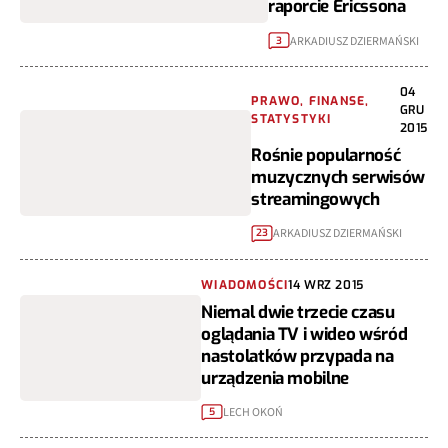
raporcie Ericssona
ARKADIUSZ DZIERMAŃSKI
3
04
PRAWO, FINANSE,
GRU
STATYSTYKI
2015
Rośnie popularność
muzycznych serwisów
streamingowych
ARKADIUSZ DZIERMAŃSKI
23
WIADOMOŚCI
14 WRZ 2015
Niemal dwie trzecie czasu
oglądania TV i wideo wśród
nastolatków przypada na
urządzenia mobilne
LECH OKOŃ
5