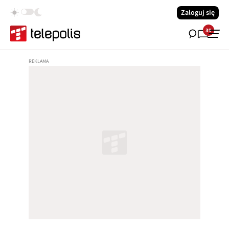
Zaloguj się
39