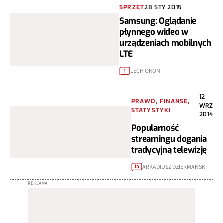
SPRZĘT
28 STY 2015
Samsung: Oglądanie
płynnego wideo w
urządzeniach mobilnych
LTE
LECH OKOŃ
1
12
PRAWO, FINANSE,
WRZ
STATYSTYKI
2014
Popularność
streamingu dogania
tradycyjną telewizję
ARKADIUSZ DZIERMAŃSKI
14