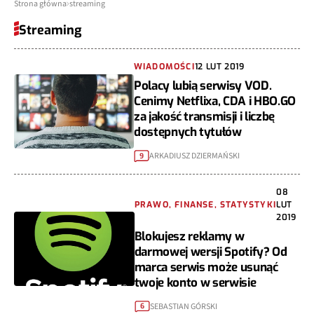
Strona główna
streaming
Streaming
WIADOMOŚCI
12 LUT 2019
Polacy lubią serwisy VOD.
Cenimy Netflixa, CDA i HBO.GO
za jakość transmisji i liczbę
dostępnych tytułów
ARKADIUSZ DZIERMAŃSKI
9
08
PRAWO, FINANSE, STATYSTYKI
LUT
2019
Blokujesz reklamy w
darmowej wersji Spotify? Od
marca serwis może usunąć
twoje konto w serwisie
SEBASTIAN GÓRSKI
6