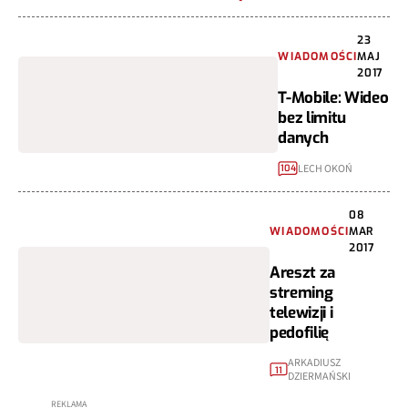
23
WIADOMOŚCI
MAJ
2017
T-Mobile: Wideo
bez limitu
danych
LECH OKOŃ
104
08
WIADOMOŚCI
MAR
2017
Areszt za
streming
telewizji i
pedofilię
ARKADIUSZ
11
DZIERMAŃSKI