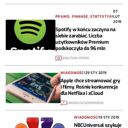
07
PRAWO, FINANSE, STATYSTYKI
LUT
2019
Spotify w końcu zaczyna na
siebie zarabiać. Liczba
użytkowników Premium
podskoczyła do 96 mln
SEBASTIAN GÓRSKI
12
WIADOMOŚCI
29 STY 2019
Apple chce streamować gry
i filmy. Rośnie konkurencja
dla Netflixa i xCloud
ARKADIUSZ DZIERMAŃSKI
1
WIADOMOŚCI
15 STY 2019
NBCUniversal szykuje