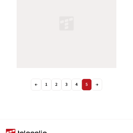
←
1
2
3
4
5
→