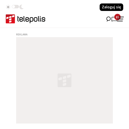
Zaloguj się
19