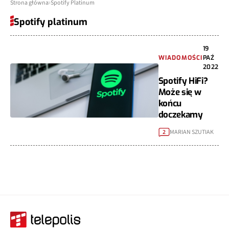
Strona główna
Spotify Platinum
Spotify platinum
19
WIADOMOŚCI
PAŹ
2022
Spotify HiFi?
Może się w
końcu
doczekamy
MARIAN SZUTIAK
2