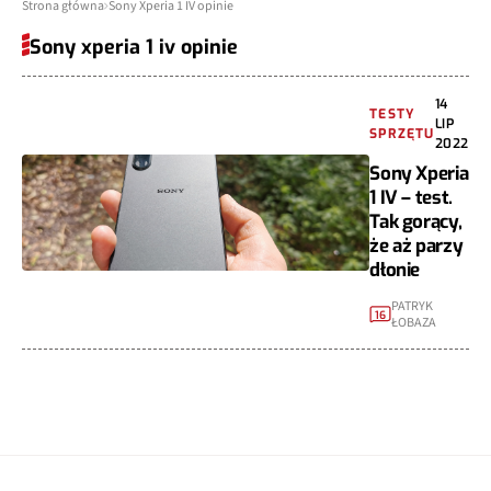
Strona główna
Sony Xperia 1 IV opinie
Sony xperia 1 iv opinie
14
TESTY
LIP
SPRZĘTU
2022
Sony Xperia
1 IV – test.
Tak gorący,
że aż parzy
dłonie
PATRYK
16
ŁOBAZA