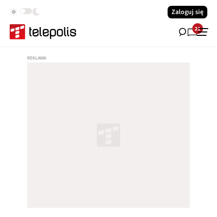
Zaloguj się
21