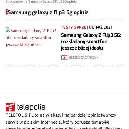
Strona główna
Samsung Galaxy Z Flip3 5G opinia
Samsung galaxy z flip3 5g opinia
TESTY SPRZĘTU
13 PAŹ 2021
Samsung Galaxy Z Flip3 5G:
rozkładany smartfon
jeszcze bliżej ideału
MIESZKO ZAGAŃCZYK
2
TELEPOLIS.PL to największy i najbardziej opiniotwórczy
serwis w polskim Internecie, który porusza tematykę
szeroko rozumianej telekomunikacji, technologii i fintechu.