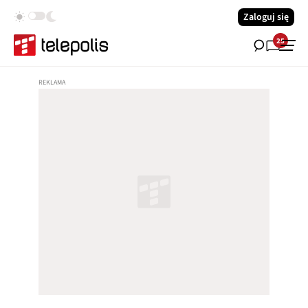
Zaloguj się
25