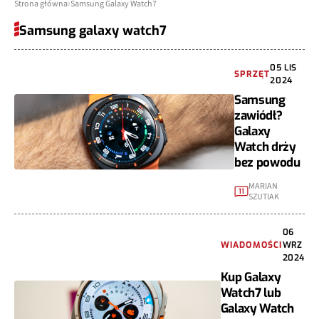
Strona główna
Samsung Galaxy Watch7
Samsung galaxy watch7
05 LIS
SPRZĘT
2024
Samsung
zawiódł?
Galaxy
Watch drży
bez powodu
MARIAN
11
SZUTIAK
06
WIADOMOŚCI
WRZ
2024
Kup Galaxy
Watch7 lub
Galaxy Watch