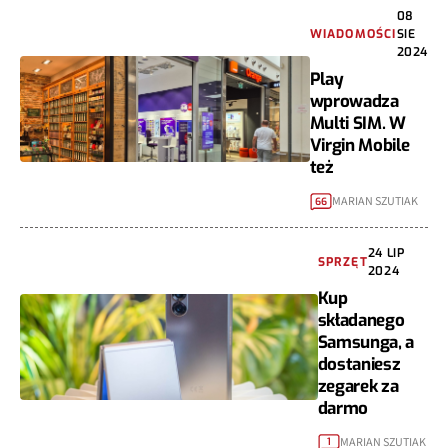
08
WIADOMOŚCI
SIE
2024
Play
wprowadza
Multi SIM. W
Virgin Mobile
też
MARIAN SZUTIAK
66
24 LIP
SPRZĘT
2024
Kup
składanego
Samsunga, a
dostaniesz
zegarek za
darmo
MARIAN SZUTIAK
1