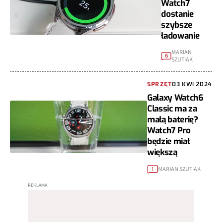
Watch7
dostanie
szybsze
ładowanie
MARIAN
6
SZUTIAK
SPRZĘT
03 KWI 2024
Galaxy Watch6
Classic ma za
małą baterię?
Watch7 Pro
będzie miał
większą
MARIAN SZUTIAK
1