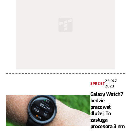
25 PAŹ
SPRZĘT
2023
Galaxy Watch7
będzie
pracował
dłużej. To
zasługa
procesora 3 nm