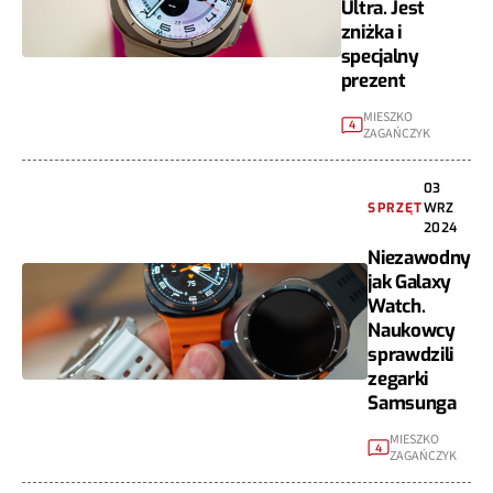
Ultra. Jest
zniżka i
specjalny
prezent
MIESZKO
4
ZAGAŃCZYK
03
SPRZĘT
WRZ
2024
Niezawodny
jak Galaxy
Watch.
Naukowcy
sprawdzili
zegarki
Samsunga
MIESZKO
4
ZAGAŃCZYK