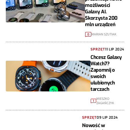
możliwości
Galaxy AI.
Skorzysta 200
mln urządzeń
MARIAN SZUTIAK
0
SPRZĘT
11 LIP 2024
Chcesz Galaxy
Watch7?
Zapomnij o
swoich
ulubionych
tarczach
MIESZKO
1
ZAGAŃCZYK
SPRZĘT
09 LIP 2024
Nowość w