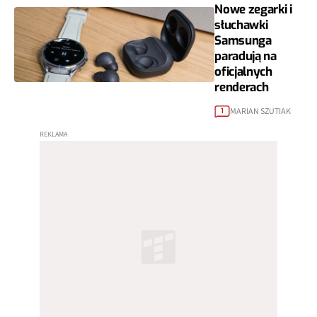
Nowe zegarki i
słuchawki
Samsunga
paradują na
oficjalnych
renderach
MARIAN SZUTIAK
1