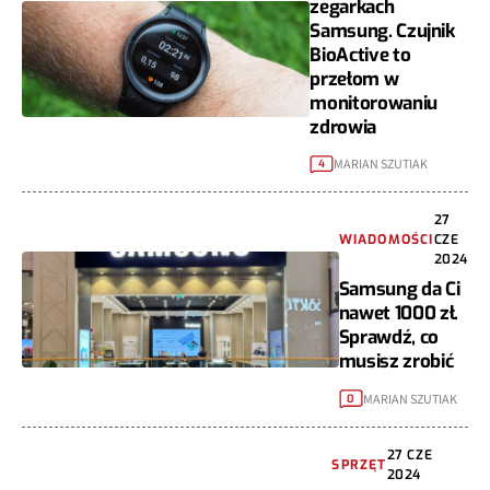
zegarkach
Samsung. Czujnik
BioActive to
przełom w
monitorowaniu
zdrowia
MARIAN SZUTIAK
4
27
WIADOMOŚCI
CZE
2024
Samsung da Ci
nawet 1000 zł.
Sprawdź, co
musisz zrobić
MARIAN SZUTIAK
0
27 CZE
SPRZĘT
2024