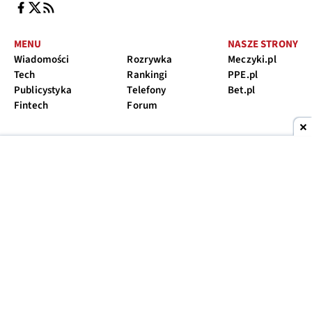
MENU
NASZE STRONY
Wiadomości
Rozrywka
Meczyki.pl
Tech
Rankingi
PPE.pl
Publicystyka
Telefony
Bet.pl
Fintech
Forum
Bądź na bieżąco. Zapisz się do newslettera
Zapisz się
Zapisując się na newsletter wyrażasz zgodę na przesyłanie informacji
marketingowych
Ranking telefonów 2026
Telefon do 500
Telefon do 1000
Telefon do 1500
Telefon do 2000
Telefon do 2500
Telefon do 3000
Telefon pancerny
ranking telewizorów 65 cali
O nas
Reklama
Regulamin
Polityka prywatności
Kontakt
Ustawienia prywatności