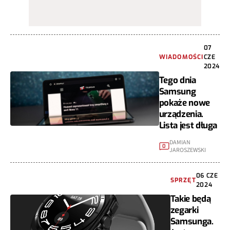
07
WIADOMOŚCI
CZE
2024
Tego dnia
Samsung
pokaże nowe
urządzenia.
Lista jest długa
DAMIAN
0
JAROSZEWSKI
06 CZE
SPRZĘT
2024
Takie będą
zegarki
Samsunga.