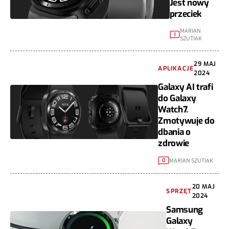
Jest nowy
przeciek
MARIAN
1
SZUTIAK
29 MAJ
APLIKACJE
2024
Galaxy AI trafi
do Galaxy
Watch7.
Zmotywuje do
dbania o
zdrowie
MARIAN SZUTIAK
0
20 MAJ
SPRZĘT
2024
Samsung
Galaxy