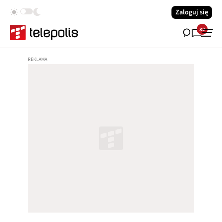
Zaloguj się
32