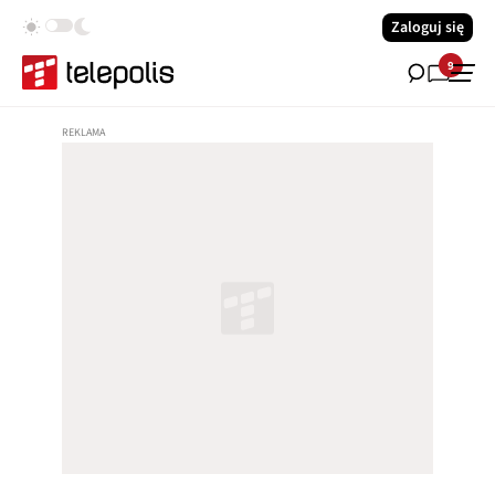
Zaloguj się
9