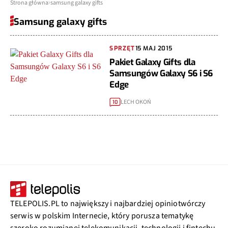
Strona główna
samsung galaxy gifts
Samsung galaxy gifts
SPRZĘT
15 MAJ 2015
Pakiet Galaxy Gifts dla
Samsungów Galaxy S6 i S6
Edge
LECH OKOŃ
10
TELEPOLIS.PL to największy i najbardziej opiniotwórczy
serwis w polskim Internecie, który porusza tematykę
szeroko rozumianej telekomunikacji, technologii i fintechu.