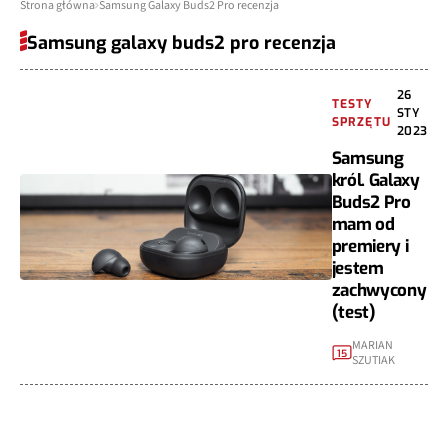
Strona główna
Samsung Galaxy Buds2 Pro recenzja
Samsung galaxy buds2 pro recenzja
26
TESTY
STY
SPRZĘTU
2023
Samsung
król. Galaxy
Buds2 Pro
mam od
premiery i
jestem
zachwycony
(test)
MARIAN
15
SZUTIAK