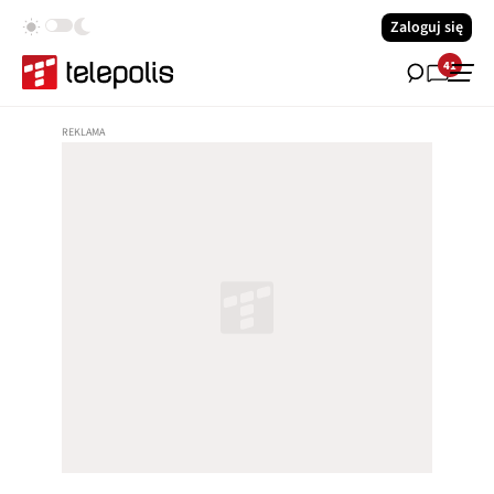
Zaloguj się
41