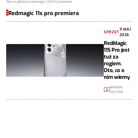
Strona główna
redmagic 11S Pro premiera
Redmagic 11s pro premiera
11 MAJ
SPRZĘT
2026
RedMagic
11S Pro jest
tuż za
rogiem.
Oto, co o
nim wiemy
MARIAN
0
SZUTIAK