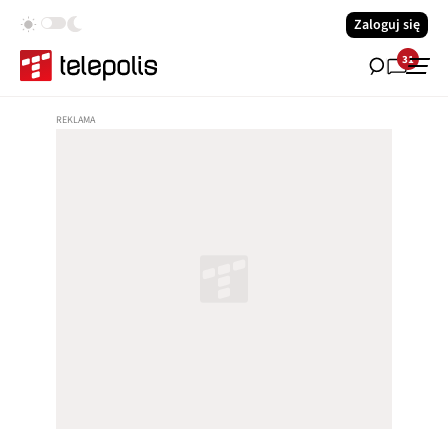
Zaloguj się
31