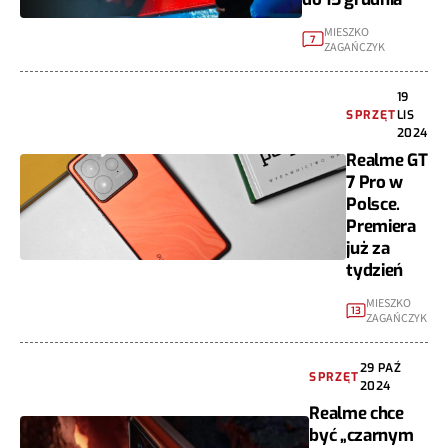
MIESZKO
7
ZAGAŃCZYK
19
SPRZĘT
LIS
2024
Realme GT
7 Pro w
Polsce.
Premiera
już za
tydzień
MIESZKO
13
ZAGAŃCZYK
29 PAŹ
SPRZĘT
2024
Realme chce
być „czarnym