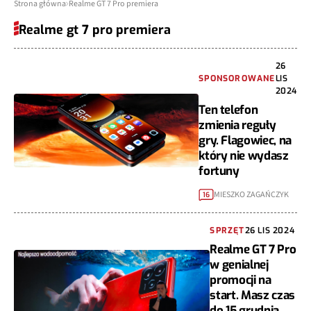
Strona główna
Realme GT 7 Pro premiera
Realme gt 7 pro premiera
26
SPONSOROWANE
LIS
2024
Ten telefon
zmienia reguły
gry. Flagowiec, na
który nie wydasz
fortuny
MIESZKO ZAGAŃCZYK
16
SPRZĘT
26 LIS 2024
Realme GT 7 Pro
w genialnej
promocji na
start. Masz czas
do 15 grudnia