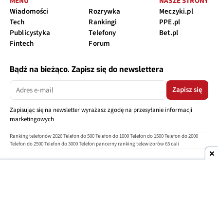
MENU
NASZE STRONY
Wiadomości
Rozrywka
Meczyki.pl
Tech
Rankingi
PPE.pl
Publicystyka
Telefony
Bet.pl
Fintech
Forum
Bądź na bieżąco. Zapisz się do newslettera
Zapisz się
Zapisując się na newsletter wyrażasz zgodę na przesyłanie informacji
marketingowych
Ranking telefonów 2026
Telefon do 500
Telefon do 1000
Telefon do 1500
Telefon do 2000
Telefon do 2500
Telefon do 3000
Telefon pancerny
ranking telewizorów 65 cali
O nas
Reklama
Regulamin
Polityka prywatności
Kontakt
Ustawienia prywatności
Copyright © 2004-2026
TELEPOLIS.PL
Telepolis.pl
jest częścią
OV Grupa sp. z o.o.