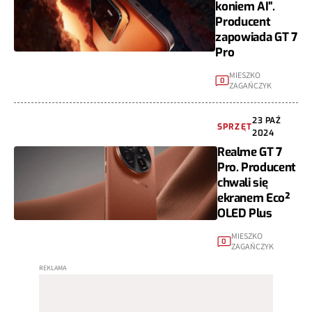
koniem AI”.
Producent
zapowiada GT 7
Pro
MIESZKO
0
ZAGAŃCZYK
23 PAŹ
SPRZĘT
2024
Realme GT 7
Pro. Producent
chwali się
ekranem Eco²
OLED Plus
MIESZKO
0
ZAGAŃCZYK