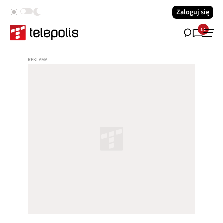
Zaloguj się
11