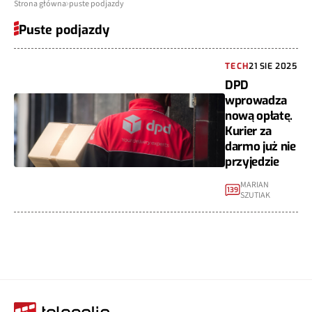
Strona główna
puste podjazdy
Puste podjazdy
TECH
21 SIE 2025
DPD
wprowadza
nową opłatę.
Kurier za
darmo już nie
przyjedzie
MARIAN
139
SZUTIAK