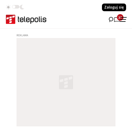
Zaloguj się
27