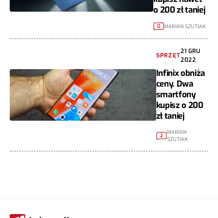
o 200 zł taniej
MARIAN SZUTIAK
0
21 GRU
SPRZĘT
2022
Infinix obniża
ceny. Dwa
smartfony
kupisz o 200
zł taniej
MARIAN
2
SZUTIAK