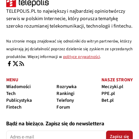
TELEPOLIS.PL to największy i najbardziej opiniotwórczy
serwis w polskim Internecie, który porusza tematykę
szeroko rozumianej telekomunikacji, technologii i fintechu.
Na stronie mogą znajdować się odnośniki do witryn partnerów, którzy
wspierają jej działalność poprzez dzielenie się zyskiem ze sprzedanych
produktów. Więcej informacji w
polityce prywatności
.
MENU
NASZE STRONY
Wiadomości
Rozrywka
Meczyki.pl
Tech
Rankingi
PPE.pl
Publicystyka
Telefony
Bet.pl
Fintech
Forum
Bądź na bieżąco. Zapisz się do newslettera
Zapisz się