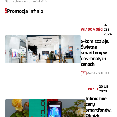
Strona główna
promocja Infinix
Promocja infinix
07
WIADOMOŚCI
CZE
2024
x-kom szaleje.
Świetne
smartfony w
doskonałych
cenach
MARIAN SZUTIAK
2
20 LIS
SPRZĘT
2023
Infinix tnie
ceny
smartfonów.
Obniżki