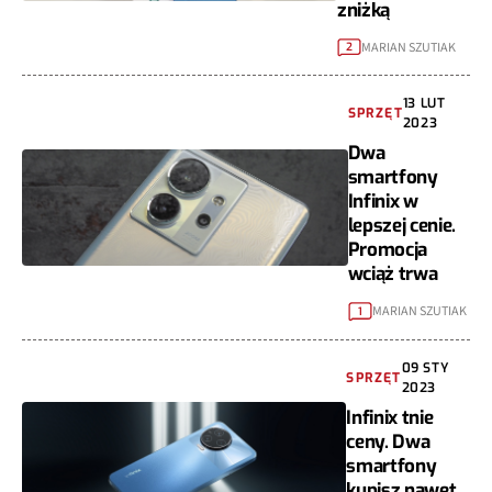
zniżką
MARIAN SZUTIAK
2
13 LUT
SPRZĘT
2023
Dwa
smartfony
Infinix w
lepszej cenie.
Promocja
wciąż trwa
MARIAN SZUTIAK
1
09 STY
SPRZĘT
2023
Infinix tnie
ceny. Dwa
smartfony
kupisz nawet