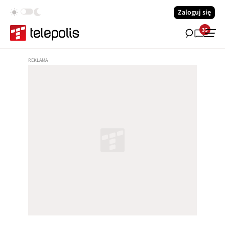
Zaloguj się
33