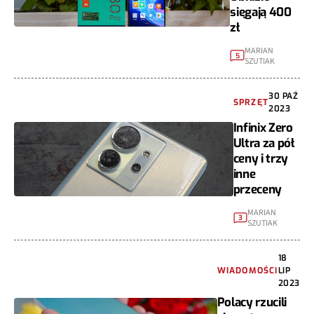
sięgają 400
zł
MARIAN
5
SZUTIAK
30 PAŹ
SPRZĘT
2023
Infinix Zero
Ultra za pół
ceny i trzy
inne
przeceny
MARIAN
3
SZUTIAK
18
WIADOMOŚCI
LIP
2023
Polacy rzucili