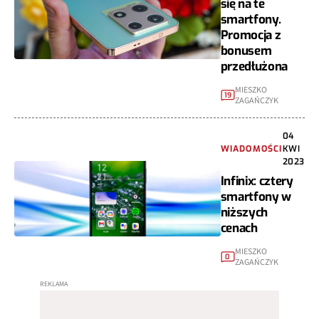
się na te
smartfony.
Promocja z
bonusem
przedłużona
MIESZKO
19
ZAGAŃCZYK
04
WIADOMOŚCI
KWI
2023
Infinix: cztery
smartfony w
niższych
cenach
MIESZKO
0
ZAGAŃCZYK