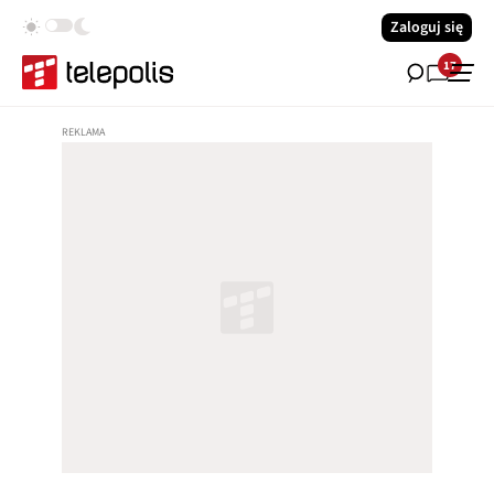
Zaloguj się
17