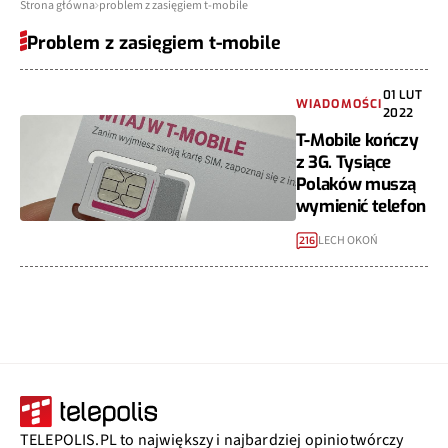
Strona główna
problem z zasięgiem t-mobile
Problem z zasięgiem t-mobile
01 LUT
WIADOMOŚCI
2022
T-Mobile kończy
z 3G. Tysiące
Polaków muszą
wymienić telefon
LECH OKOŃ
216
TELEPOLIS.PL to największy i najbardziej opiniotwórczy