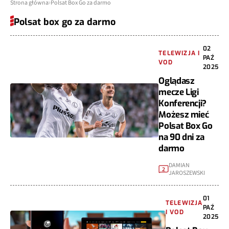
Strona główna
Polsat Box Go za darmo
Polsat box go za darmo
02
TELEWIZJA I
PAŹ
VOD
2025
Oglądasz
mecze Ligi
Konferencji?
Możesz mieć
Polsat Box Go
na 90 dni za
darmo
DAMIAN
2
JAROSZEWSKI
01
TELEWIZJA
PAŹ
I VOD
2025