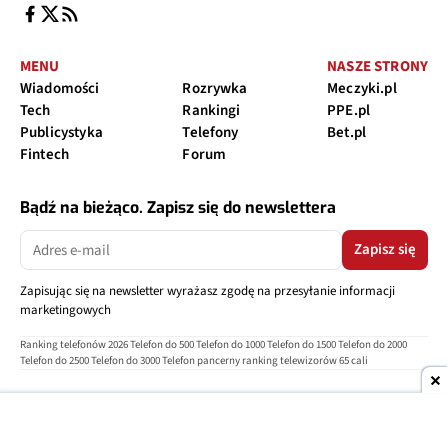
MENU
NASZE STRONY
Wiadomości
Rozrywka
Meczyki.pl
Tech
Rankingi
PPE.pl
Publicystyka
Telefony
Bet.pl
Fintech
Forum
Bądź na bieżąco. Zapisz się do newslettera
Zapisz się
Zapisując się na newsletter wyrażasz zgodę na przesyłanie informacji
marketingowych
Ranking telefonów 2026
Telefon do 500
Telefon do 1000
Telefon do 1500
Telefon do 2000
Telefon do 2500
Telefon do 3000
Telefon pancerny
ranking telewizorów 65 cali
O nas
Reklama
Regulamin
Polityka prywatności
Kontakt
Ustawienia prywatności