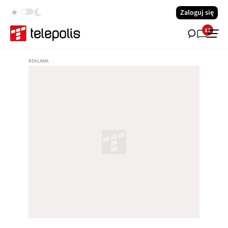
Zaloguj się
17