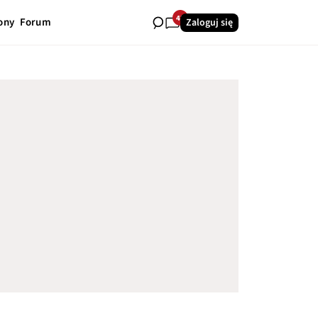
42
ony
Forum
Zaloguj się