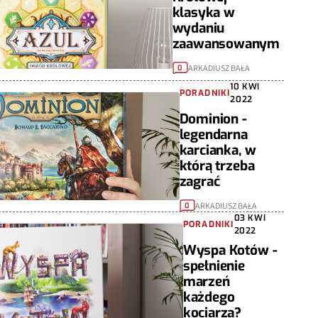
klasyka w
wydaniu
zaawansowanym
ARKADIUSZ BAŁA
0
10 KWI
PORADNIKI
2022
Dominion -
legendarna
karcianka, w
którą trzeba
zagrać
ARKADIUSZ BAŁA
0
03 KWI
PORADNIKI
2022
Wyspa Kotów -
spełnienie
marzeń
każdego
kociarza?