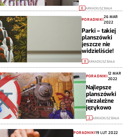
ARKADIUSZ BAŁA
0
26 MAR
PORADNIKI
2022
Parki – takiej
planszówki
jeszcze nie
widzieliście!
ARKADIUSZ BAŁA
0
12 MAR
PORADNIKI
2022
Najlepsze
planszówki
niezależne
językowo
ARKADIUSZ BAŁA
2
PORADNIKI
19 LUT 2022