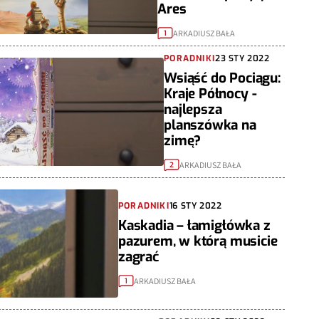
Ares
ARKADIUSZ BAŁA
1
PORADNIKI
23 STY 2022
Wsiąść do Pociągu:
Kraje Północy -
najlepsza
planszówka na
zimę?
ARKADIUSZ BAŁA
2
PORADNIKI
16 STY 2022
Kaskadia – łamigłówka z
pazurem, w którą musicie
zagrać
ARKADIUSZ BAŁA
1