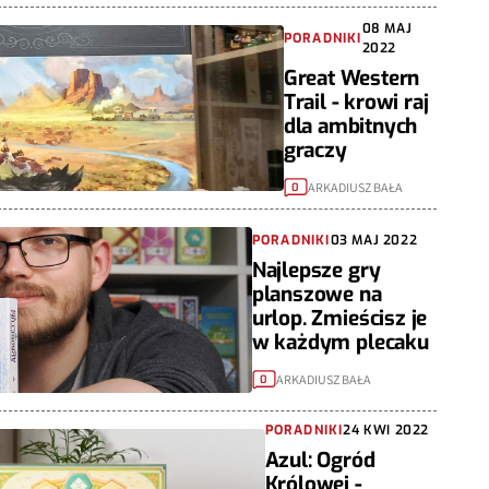
08 MAJ
PORADNIKI
2022
Great Western
Trail - krowi raj
dla ambitnych
graczy
ARKADIUSZ BAŁA
0
PORADNIKI
03 MAJ 2022
Najlepsze gry
planszowe na
urlop. Zmieścisz je
w każdym plecaku
ARKADIUSZ BAŁA
0
PORADNIKI
24 KWI 2022
Azul: Ogród
Królowej -