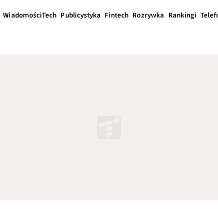
Wiadomości
Tech
Publicystyka
Fintech
Rozrywka
Rankingi
Telef