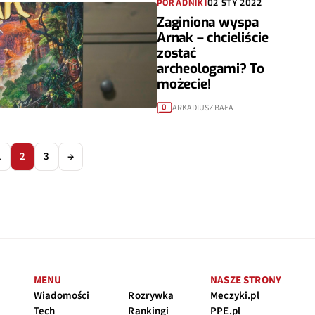
PORADNIKI
02 STY 2022
Zaginiona wyspa
Arnak – chcieliście
zostać
archeologami? To
możecie!
ARKADIUSZ BAŁA
0
1
2
3
→
MENU
NASZE STRONY
Wiadomości
Rozrywka
Meczyki.pl
Tech
Rankingi
PPE.pl