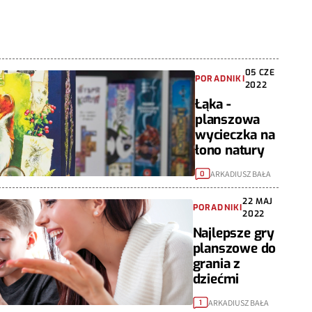
05 CZE
PORADNIKI
2022
Łąka -
planszowa
wycieczka na
łono natury
ARKADIUSZ BAŁA
0
22 MAJ
PORADNIKI
2022
Najlepsze gry
planszowe do
grania z
dziećmi
ARKADIUSZ BAŁA
1