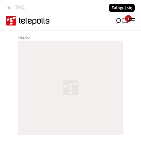
Zaloguj się
7