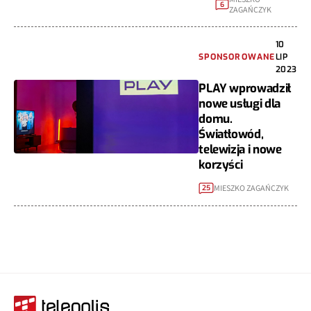
6
ZAGAŃCZYK
10
SPONSOROWANE
LIP
2023
PLAY wprowadził
nowe usługi dla
domu.
Światłowód,
telewizja i nowe
korzyści
MIESZKO ZAGAŃCZYK
25