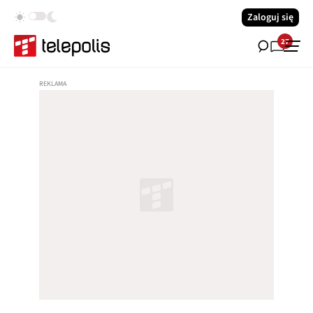
Zaloguj się
27