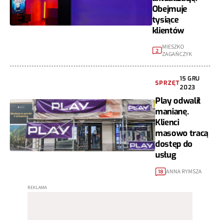
Obejmuje
tysiące
klientów
MIESZKO
2
ZAGAŃCZYK
15 GRU
SPRZĘT
2023
Play odwalił
manianę.
Klienci
masowo tracą
dostęp do
usług
ANNA RYMSZA
18