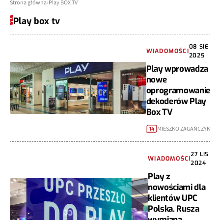
Strona główna
Play BOX TV
Play box tv
08 SIE
WIADOMOŚCI
2025
Play wprowadza
nowe
oprogramowanie
dekoderów Play
Box TV
MIESZKO ZAGAŃCZYK
14
27 LIS
WIADOMOŚCI
2024
Play z
nowościami dla
klientów UPC
Polska. Rusza
wymiana