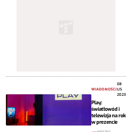
08
WIADOMOŚCI
LIS
2023
Play:
światłowód i
telewizja na rok
w prezencie
MIESZKO