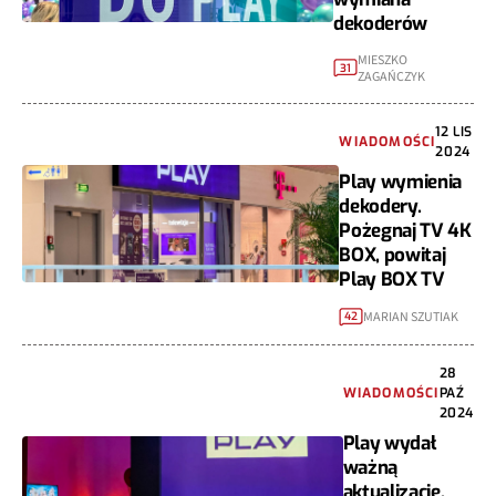
dekoderów
MIESZKO
31
ZAGAŃCZYK
12 LIS
WIADOMOŚCI
2024
Play wymienia
dekodery.
Pożegnaj TV 4K
BOX, powitaj
Play BOX TV
MARIAN SZUTIAK
42
28
WIADOMOŚCI
PAŹ
2024
Play wydał
ważną
aktualizację.