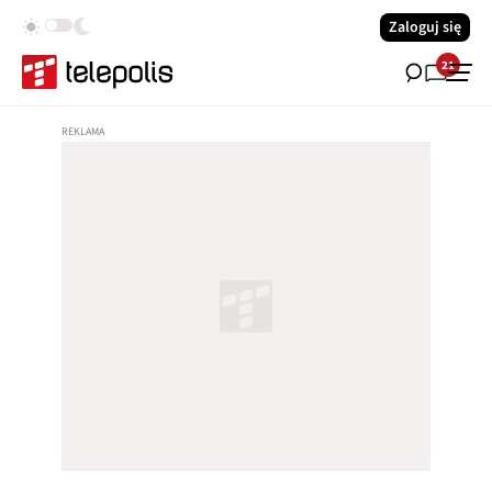
Zaloguj się
21