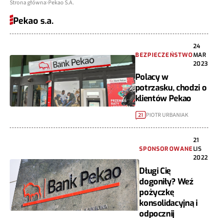
Strona główna
Pekao S.A.
Pekao s.a.
24
BEZPIECZEŃSTWO
MAR
2023
Polacy w
potrzasku, chodzi o
klientów Pekao
PIOTR URBANIAK
21
21
SPONSOROWANE
LIS
2022
Długi Cię
dogoniły? Weź
pożyczkę
konsolidacyjną i
odpocznij