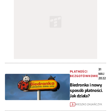
31
PŁATNOŚCI
MAJ
BEZGOTÓWKOWE
2022
Biedronka i nowy
sposób płatności.
Jak działa?
MIESZKO ZAGAŃCZYK
9