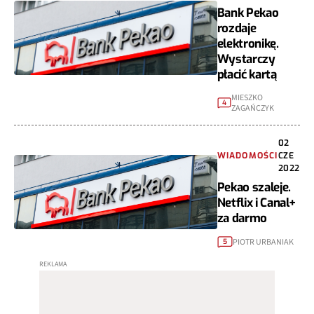
Bank Pekao
rozdaje
elektronikę.
Wystarczy
płacić kartą
MIESZKO
4
ZAGAŃCZYK
02
WIADOMOŚCI
CZE
2022
Pekao szaleje.
Netflix i Canal+
za darmo
PIOTR URBANIAK
5