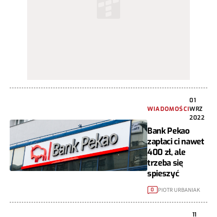
01
WIADOMOŚCI
WRZ
2022
Bank Pekao
zapłaci ci nawet
400 zł, ale
trzeba się
spieszyć
PIOTR URBANIAK
0
11