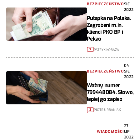
BEZPIECZEŃSTWO
SIE
2022
Pułapka na Polaka.
Zagrożeni m.in.
klienci PKO BP i
Pekao
PATRYK ŁOBAZA
7
04
BEZPIECZEŃSTWO
SIE
2022
Ważny numer
799448084. Słowo,
lepiej go zapisz
PIOTR URBANIAK
3
27
WIADOMOŚCI
LIP
2022