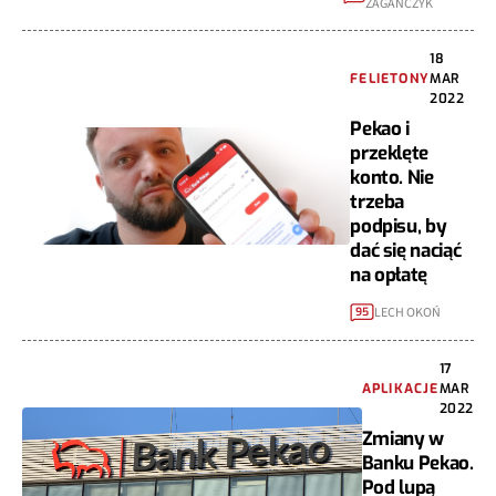
ZAGAŃCZYK
18
FELIETONY
MAR
2022
Pekao i
przeklęte
konto. Nie
trzeba
podpisu, by
dać się naciąć
na opłatę
LECH OKOŃ
95
17
APLIKACJE
MAR
2022
Zmiany w
Banku Pekao.
Pod lupą