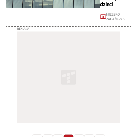
dzieci
MIESZKO
0
ZAGAŃCZYK