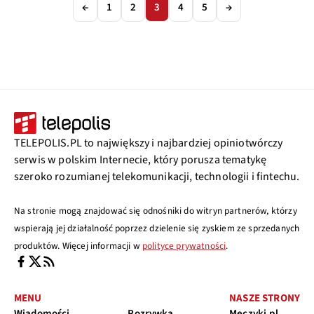
←
1
2
3
4
5
→
TELEPOLIS.PL to największy i najbardziej opiniotwórczy
serwis w polskim Internecie, który porusza tematykę
szeroko rozumianej telekomunikacji, technologii i fintechu.
Na stronie mogą znajdować się odnośniki do witryn partnerów, którzy
wspierają jej działalność poprzez dzielenie się zyskiem ze sprzedanych
produktów. Więcej informacji w
polityce prywatności
.
MENU
NASZE STRONY
Wiadomości
Rozrywka
Meczyki.pl