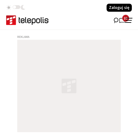
Zaloguj się
23