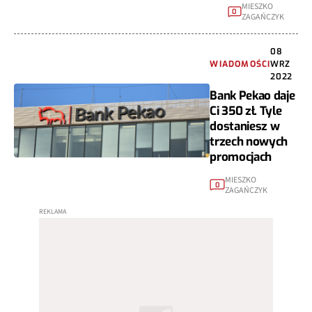
MIESZKO
0
ZAGAŃCZYK
08
WIADOMOŚCI
WRZ
2022
Bank Pekao daje
Ci 350 zł. Tyle
dostaniesz w
trzech nowych
promocjach
MIESZKO
0
ZAGAŃCZYK