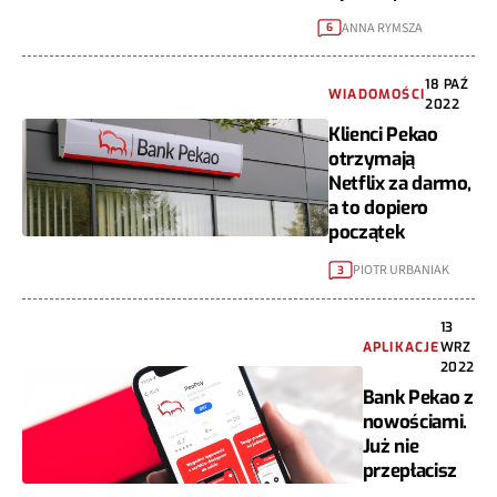
ANNA RYMSZA
6
18 PAŹ
WIADOMOŚCI
2022
Klienci Pekao
otrzymają
Netflix za darmo,
a to dopiero
początek
PIOTR URBANIAK
3
13
APLIKACJE
WRZ
2022
Bank Pekao z
nowościami.
Już nie
przepłacisz