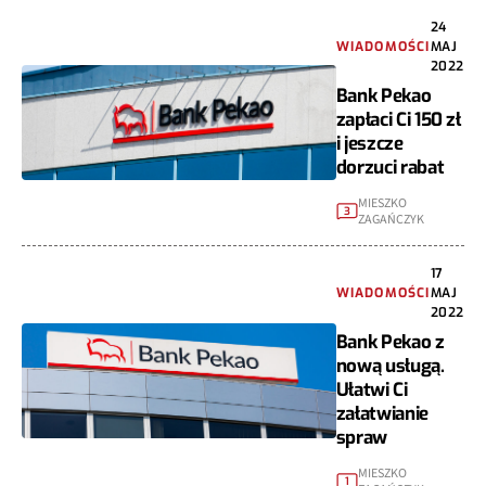
24
WIADOMOŚCI
MAJ
2022
Bank Pekao
zapłaci Ci 150 zł
i jeszcze
dorzuci rabat
MIESZKO
3
ZAGAŃCZYK
17
WIADOMOŚCI
MAJ
2022
Bank Pekao z
nową usługą.
Ułatwi Ci
załatwianie
spraw
MIESZKO
1