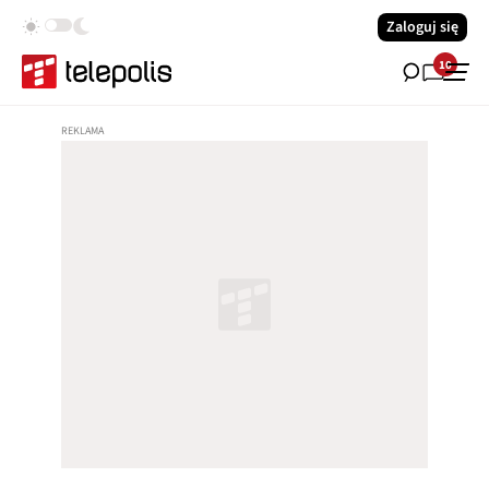
Zaloguj się
10