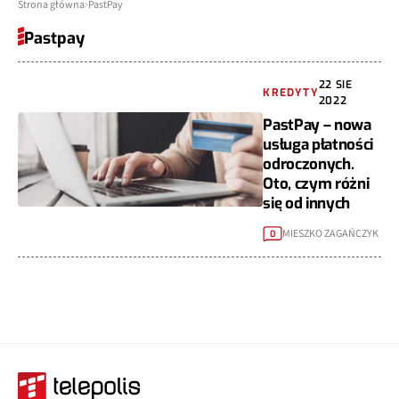
Strona główna
PastPay
Pastpay
22 SIE
KREDYTY
2022
PastPay – nowa
usługa płatności
odroczonych.
Oto, czym różni
się od innych
MIESZKO ZAGAŃCZYK
0