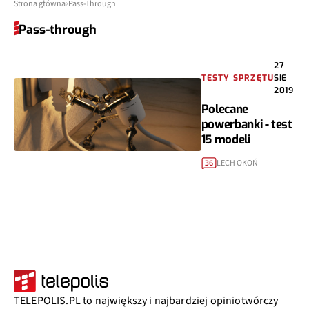
Strona główna
Pass-Through
Pass-through
27
TESTY SPRZĘTU
SIE
2019
Polecane
powerbanki - test
15 modeli
LECH OKOŃ
36
TELEPOLIS.PL to największy i najbardziej opiniotwórczy