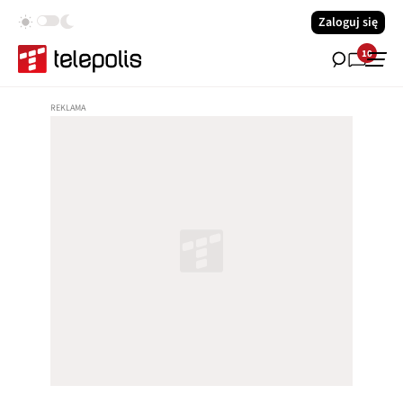
Zaloguj się
10