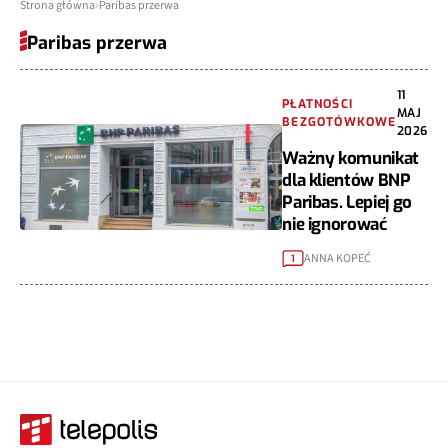
Strona główna
Paribas przerwa
Paribas przerwa
11
PŁATNOŚCI
MAJ
BEZGOTÓWKOWE
2026
Ważny komunikat
dla klientów BNP
Paribas. Lepiej go
nie ignorować
ANNA KOPEĆ
1