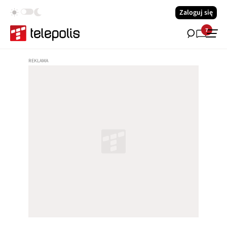
Zaloguj się
7