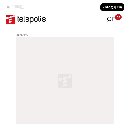
Zaloguj się
35