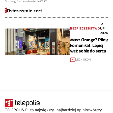
Strona główna
ostrzeżenie CERT
Ostrzeżenie cert
12
BEZPIECZEŃSTWO
LIP
2024
Masz Orange? Pilny
komunikat. Lepiej
weź sobie do serca
LECH OKOŃ
4
TELEPOLIS.PL to największy i najbardziej opiniotwórczy