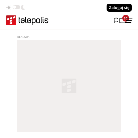
Zaloguj się
39