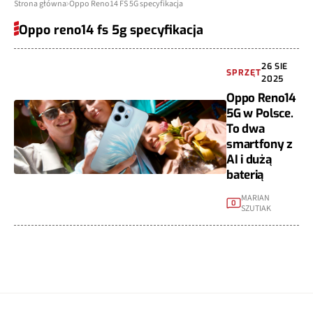
Strona główna
Oppo Reno14 FS 5G specyfikacja
Oppo reno14 fs 5g specyfikacja
26 SIE
SPRZĘT
2025
Oppo Reno14
5G w Polsce.
To dwa
smartfony z
AI i dużą
baterią
MARIAN
0
SZUTIAK