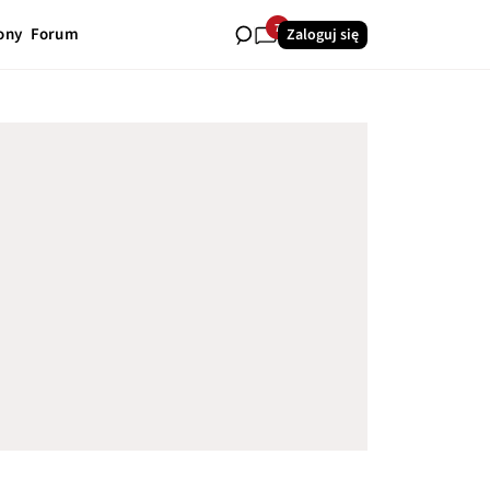
7
ony
Forum
Zaloguj się