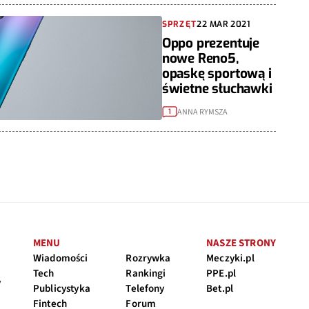
SPRZĘT
22 MAR 2021
Oppo prezentuje
nowe Reno5,
opaskę sportową i
świetne słuchawki
ANNA RYMSZA
1
MENU
NASZE STRONY
Wiadomości
Rozrywka
Meczyki.pl
Tech
Rankingi
PPE.pl
y
Publicystyka
Telefony
Bet.pl
Fintech
Forum