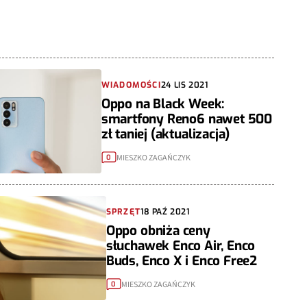
WIADOMOŚCI
24 LIS 2021
Oppo na Black Week:
smartfony Reno6 nawet 500
zł taniej (aktualizacja)
MIESZKO ZAGAŃCZYK
0
SPRZĘT
18 PAŹ 2021
Oppo obniża ceny
słuchawek Enco Air, Enco
Buds, Enco X i Enco Free2
MIESZKO ZAGAŃCZYK
0