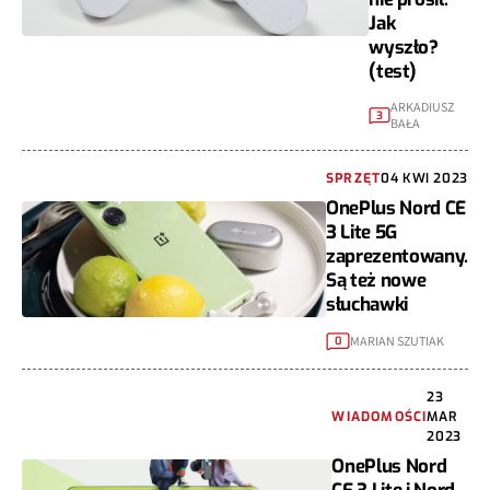
Jak
wyszło?
(test)
ARKADIUSZ
3
BAŁA
SPRZĘT
04 KWI 2023
OnePlus Nord CE
3 Lite 5G
zaprezentowany.
Są też nowe
słuchawki
MARIAN SZUTIAK
0
23
WIADOMOŚCI
MAR
2023
OnePlus Nord