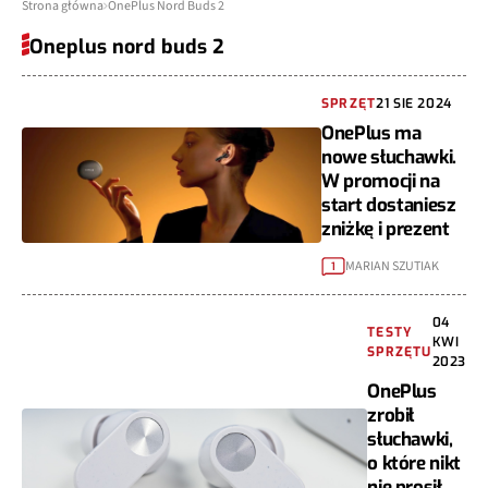
Strona główna
OnePlus Nord Buds 2
Oneplus nord buds 2
SPRZĘT
21 SIE 2024
OnePlus ma
nowe słuchawki.
W promocji na
start dostaniesz
zniżkę i prezent
MARIAN SZUTIAK
1
04
TESTY
KWI
SPRZĘTU
2023
OnePlus
zrobił
słuchawki,
o które nikt
nie prosił.