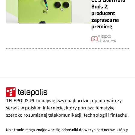
CE 3 Lite i Nord
Buds 2:
producent
zaprasza na
premierę
MIESZKO
0
ZAGAŃCZYK
TELEPOLIS.PL to największy i najbardziej opiniotwórczy
serwis w polskim Internecie, który porusza tematykę
szeroko rozumianej telekomunikacji, technologii i fintechu.
Na stronie mogą znajdować się odnośniki do witryn partnerów, którzy