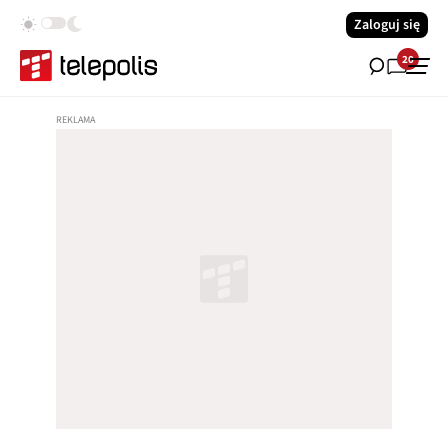
Zaloguj się
20