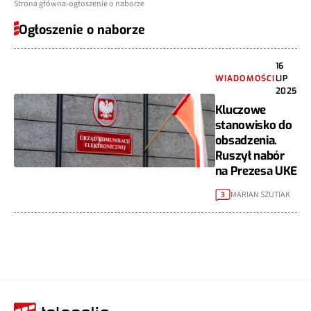
Strona główna
ogłoszenie o naborze
Ogłoszenie o naborze
16
WIADOMOŚCI
LIP
2025
Kluczowe
stanowisko do
obsadzenia.
Ruszył nabór
na Prezesa UKE
MARIAN SZUTIAK
3