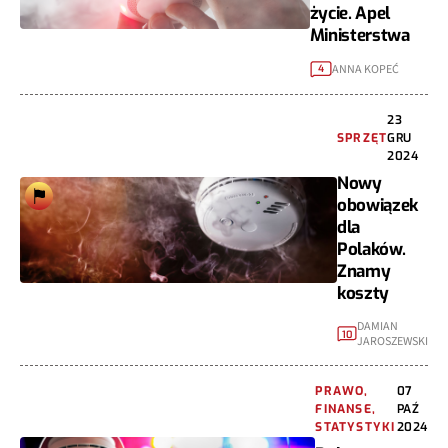
życie. Apel
Ministerstwa
ANNA KOPEĆ
4
23
SPRZĘT
GRU
2024
Nowy
obowiązek
dla
Polaków.
Znamy
koszty
DAMIAN
10
JAROSZEWSKI
PRAWO,
07
FINANSE,
PAŹ
STATYSTYKI
2024