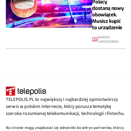
Polacy
dostaną nowy
obowiązek.
Musisz kupić
to urządzenie
DAMIAN
23
JAROSZEWSKI
TELEPOLIS.PL to największy i najbardziej opiniotwórczy
serwis w polskim Internecie, który porusza tematykę
szeroko rozumianej telekomunikacji, technologii i fintechu.
Na stronie mogą znajdować się odnośniki do witryn partnerów, którzy